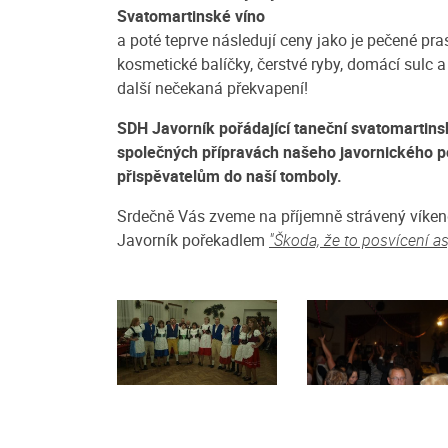
Svatomartinské víno
a poté teprve následují ceny jako je pečené pra
kosmetické balíčky, čerstvé ryby, domácí sulc
další nečekaná překvapení!
SDH Javorník pořádající taneční svatomartinsk
společných přípravách našeho javornického p
přispěvatelům do naší tomboly.
Srdečně Vás zveme na příjemně strávený víke
Javorník pořekadlem
"Škoda, že to posvícení as