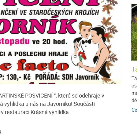
Ubytování v soukromí u Mirečka
T
Bejčka
tmánu v
Tá
 na
os
Javorník je dominantní kopec v nadmořské výšce
ní
ma
1066 m.n.m., nacházející se mezi Vimperkem a
MARTINSKÉ POSVÍCENÍ “, které se odehraje v
dě
Kašperskými horami. Okolí Javorníka poskytuje
á vyhlídka u nás na Javorníku! Součástí
mnoho...
více
Ce
v restauraci Krásná vyhlídka.
Cena: 300 Kč za osobu / noc
více
.