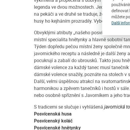
používání
legenda ve dvou možnostech. Jedna říká, že kejh
definovat 
na pekáči a ve druhé se traduje, že se Martin 
můžete po
husy ho kejháním prozradily. Vyberme si…
Další info
Obvyklými atributy „našeho posvícení“jsou pos
místní specialita hnětynky a hlavně sobotní tan
Týden dopředu pečou místní ženy společně mn
javornického receptu a následně je další ženy
pocukrují a zabalí do ubrousků. Takto jsou hně
dámské volence za každý tanec musí tanečník s
dámské volence snažily, poznáte na stolech v 
Další, velmi úspěšnou atrakcí na svatomartins
harmonikou a zpěvem tanečníků i hostů v sále
nebo osobně spříznění s Javorníkem a jeho tra
S tradicemi se slučuje i vyhlášená
javornická t
Posvícenská husa
Posvícenský koláč
Posvícenské hnětynky