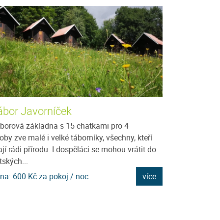
ábor Javorníček
Penzion Kví
borová základna s 15 chatkami pro 4
V Penzionu Kvítk
oby zve malé i velké táborníky, všechny, kteří
Celková kapacit
jí rádi přírodu. I dospěláci se mohou vrátit do
pokoj je laděn d
tských...
odpovídajícího...
na: 600 Kč za pokoj / noc
více
Cena: 950 Kč za