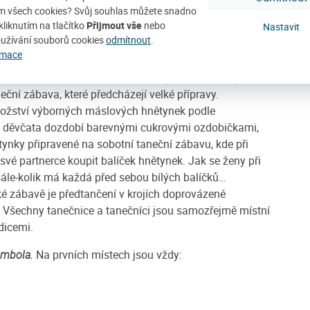
m všech cookies? Svůj souhlas můžete snadno
ání husí rušilo sv. Martina při kázání a za to teď pyká
kliknutím na tlačítko
Přijmout vše
nebo
Nastavit
před svatořečením skrýval ze skromnosti v husím chlívku a
užívání souborů cookies
odmítnout
.
rmace
vícenské koláče, martinské rohlíčky či podkovičky a
eční zábava, které předcházejí velké přípravy.
ožství výborných máslových hnětynek podle
 a děvčata dozdobí barevnými cukrovými ozdobičkami,
tynky připravené na sobotní taneční zábavu, kde při
vé partnerce koupit balíček hnětynek. Jak se ženy při
sále-kolik má každá před sebou bílých balíčků…
ké zábavě je předtančení v krojích doprovázené
. Všechny tanečnice a tanečníci jsou samozřejmě místní
dicemi.
ombola.
Na prvních místech jsou vždy: