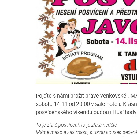
romí Marie
Ubytování u Kašperů
odinný dům v obci
Nabízíme ubytování v rodinném apar
nm, který prošel v roce
krásném prostředí Šumavy. Ubytování
kcí. Dům je v mírném
Javorníku je vhodné nejen pro Vaši let
Pojďte s námi prožít pravé venkovské „ 
dovolenou, kdy můžete...
sobotu 14.11 od 20.00 v sále hotelu Krásn
/ noc
více
Cena: 350 Kč za osobu / noc
posvícenského víkendu budou i Husí hody 
To je zlaté posvícení, to je zlatá neděle.
Máme maso a zas maso, k tomu kousek pečeně