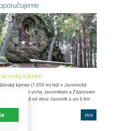
oporučujeme
rálovský kámen
álovský kámen (1.059 m) leží v Javornické
horkatině mezi vrchy Javorníkem a Ždánovem
i 3 km západně od obce Javorník a asi 6 km
padně od...
še
více