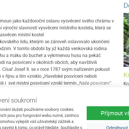
D
 Šalamoun jako každoroční oslavu vysvěcení svého chrámu v
 výroční slavností vysvěcení místního kostela, která se
asvěcen místní kostel.
nkovského lidu, kterým se zároveň oslavovalo ukončení
odzim. V tomto období by již každá venkovská rodina
rohu a máku do buchet a vykrmenou husu na pekáč.
odí na posvícení v okolních obcích, aby navštívili
i. Císař Josef II. se v roce 1787 svým nařízením pokusil
K
i v říjnu a tím vzniklo „Havelské posvícení neboli
li i své místní posvícení vznikl termín
„Naše posvícení“
.
Kr
při přípravách i v průběhu oslav můžete slyšet velice
pa
as
ení soukromí
zá
tování služeb používáme soubory cookies.
Přijmout v
nich jsou pro fungování webu nutné, zatímco
omohou vylepšit váš uživatelský zážitek a
tří
„Svatomartinská husa“
, která musí být dobře
ás navést k tomu, co právě hledáte. Souhlasíte s
Odmítnout
zelím. Spojitost mezi sv. Martinem a husou vysvětluje