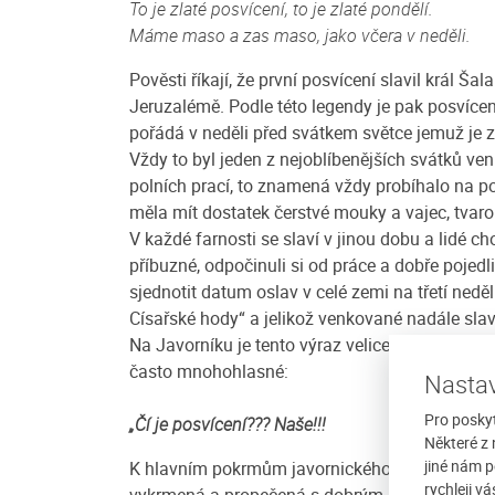
To je zlaté posvícení, to je zlaté pondělí.
Máme maso a zas maso, jako včera v neděli.
Pověsti říkají, že první posvícení slavil král
Jeruzalémě. Podle této legendy je pak posvícení
pořádá v neděli před svátkem světce jemuž je z
Vždy to byl jeden z nejoblíbenějších svátků ve
polních prací, to znamená vždy probíhalo na p
měla mít dostatek čerstvé mouky a vajec, tva
V každé farnosti se slaví v jinou dobu a lidé ch
příbuzné, odpočinuli si od práce a dobře pojedl
sjednotit datum oslav v celé zemi na třetí neděl
Císařské hody“ a jelikož venkované nadále slavi
Na Javorníku je tento výraz velice zakořeněný, 
často mnohohlasné:
Nastav
Pro posky
„Čí je posvícení??? Naše!!!
Některé z 
jiné nám p
K hlavním pokrmům javornického posvícení pa
rychleji v
vykrmená a propečená s dobrým knedlíkem a se 