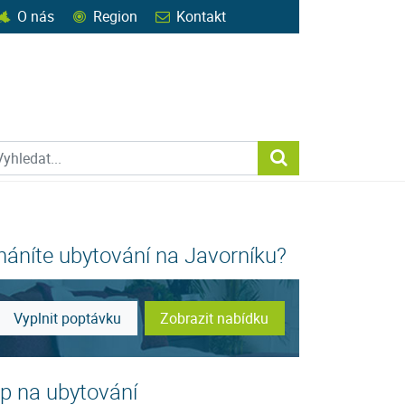
O nás
Region
Kontakt
ohledat web
Vyhledat...
háníte ubytování na Javorníku?
Vyplnit poptávku
Zobrazit nabídku
ip na ubytování