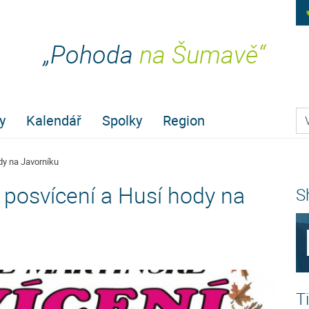
„Pohoda
na Šumavě“
Pr
y
Kalendář
Spolky
Region
dy na Javorníku
posvícení a Husí hody na
S
T