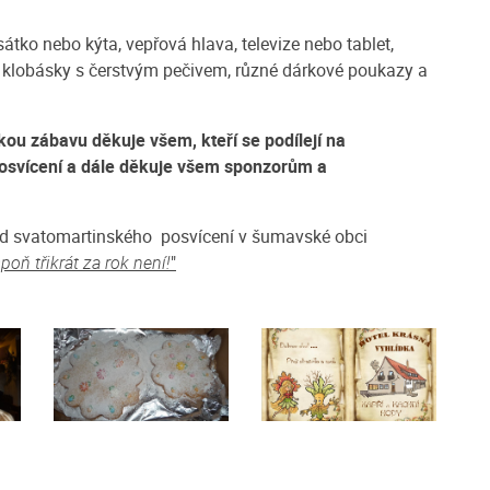
sátko nebo kýta, vepřová hlava, televize nebo tablet,
 a klobásky s čerstvým pečivem, různé dárkové poukazy a
ou zábavu děkuje všem, kteří se podílejí na
osvícení a dále děkuje všem sponzorům a
nd svatomartinského posvícení v šumavské obci
poň třikrát za rok není!
"