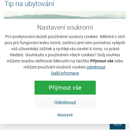
Tip na ubytování
Nastavení soukromí
Pro poskytování služeb používáme soubory cookies. Některé z nich
jsou pro fungování webu nutné, zatímco jiné nám pomohou vylepšit
váš uživatelský zážitek a rychleji vás navést k tomu, co právě
hledáte. Souhlasíte s používáním všech cookies? Svůj souhlas
můžete snadno definovat kliknutím na tlačítko
Přijmout vše
nebo
můžete používání souborů cookies
odmítnout
.
Další informace
Ubytování u Kašperů
P
Přijmout vše
Nabízíme ubytování v rodinném apartmánu v krásném
V 
prostředí Šumavy. Ubytování na Javorníku je vhodné nejen
ka
Odmítnout
pro Vaši letní dovolenou, kdy můžete...
ji
Cena: 350 Kč za osobu / noc
C
Nastavit
e
více