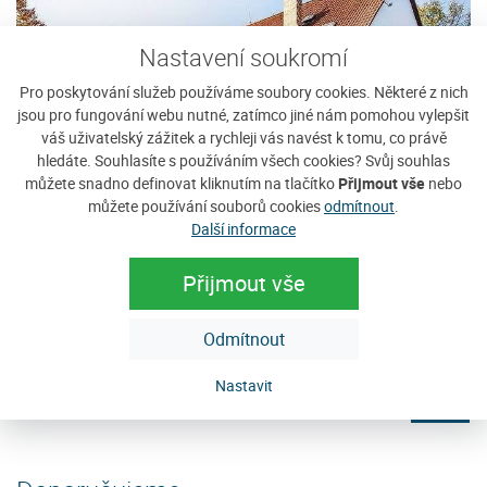
Nastavení soukromí
Pro poskytování služeb používáme soubory cookies. Některé z nich
jsou pro fungování webu nutné, zatímco jiné nám pomohou vylepšit
váš uživatelský zážitek a rychleji vás navést k tomu, co právě
hledáte. Souhlasíte s používáním všech cookies? Svůj souhlas
můžete snadno definovat kliknutím na tlačítko
Přijmout vše
nebo
můžete používání souborů cookies
odmítnout
.
Další informace
Hotel Krásná Vyhlídka
P
Přijmout vše
Hotel Krásná Vyhlídka (960 m n.m.) se jako jediný na
Ne
en
východní straně hory Javorník (1066 m n. m.) může
u
pochlubit jedinečnou polohou umožňující...
tu
Odmítnout
Cena: 510 Kč za osobu / noc
C
Nastavit
e
více