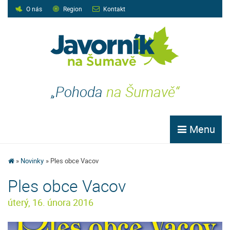
O nás
Region
Kontakt
„Pohoda
na Šumavě“
Menu
Novinky
Ples obce Vacov
Ples obce Vacov
úterý, 16. února 2016