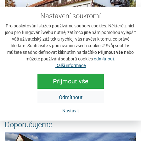
Nastavení soukromí
Pro poskytování služeb používáme soubory cookies. Některé z nich
jsou pro fungování webu nutné, zatímco jiné nám pomohou vylepšit
váš uživatelský zážitek a rychleji vás navést k tomu, co právě
hledáte. Souhlasíte s používáním všech cookies? Svůj souhlas
můžete snadno definovat kliknutím na tlačítko
Přijmout vše
nebo
Hotel Krásná Vyhlídka
P
můžete používání souborů cookies
odmítnout
.
Hotel Krásná Vyhlídka (960 m n.m.) se jako jediný na
V 
Další informace
východní straně hory Javorník (1066 m n. m.) může
ka
pochlubit jedinečnou polohou umožňující...
ji
Přijmout vše
Cena: 510 Kč za osobu / noc
C
Odmítnout
e
více
Nastavit
Doporučujeme