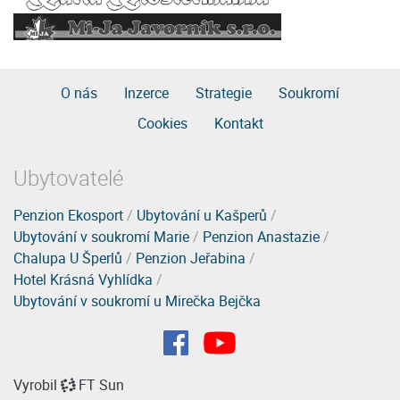
O nás
Inzerce
Strategie
Soukromí
Cookies
Kontakt
Ubytovatelé
Penzion Ekosport
/
Ubytování u Kašperů
/
Ubytování v soukromí Marie
/
Penzion Anastazie
/
Chalupa U Šperlů
/
Penzion Jeřabina
/
Hotel Krásná Vyhlídka
/
Ubytování v soukromí u Mirečka Bejčka
Vyrobil
FT Sun