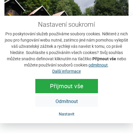
Nastavení soukromí
Pro poskytování služeb používáme soubory cookies. Některé z nich
jsou pro fungování webu nutné, zatímco jiné nám pomohou vylepšit
váš uživatelský zážitek a rychleji vás navést k tomu, co právě
hledáte. Souhlasíte s používáním všech cookies? Svůj souhlas
můžete snadno definovat kliknutím na tlačítko
Přijmout vše
nebo
můžete používání souborů cookies
odmítnout
.
Tábor Javorníček
P
Další informace
Táborová základna s 15 chatkami pro 4
Ne
Přijmout vše
osoby zve malé i velké táborníky, všechny, kteří mají rádi
u
přírodu. I dospěláci se mohou vrátit do dětských...
tu
Odmítnout
Cena: 600 Kč za pokoj / noc
C
e
více
Nastavit