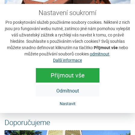
Nastavení soukromí
Pro poskytování služeb používáme soubory cookies. Některé z nich
jsou pro fungování webu nutné, zatímco jiné nám pomohou vylepšit
váš uživatelský zážitek a rychleji vás navést k tomu, co právě
hledáte. Souhlasíte s používáním všech cookies? Svůj souhlas
můžete snadno definovat kliknutím na tlačítko
Přijmout vše
nebo
můžete používání souborů cookies
odmítnout
.
Penzion Kvítko
C
Další informace
V Penzionu Kvítko máte na výběr z pěti pokojů. Celková
Po
kapacita penzionu je 18 lůžek. Každý pokoj je laděn do
kl
Přijmout vše
jiného barevného tónu, odpovídajícího...
se
Cena: 950 Kč za osobu / noc
C
Odmítnout
e
více
Nastavit
Doporučujeme