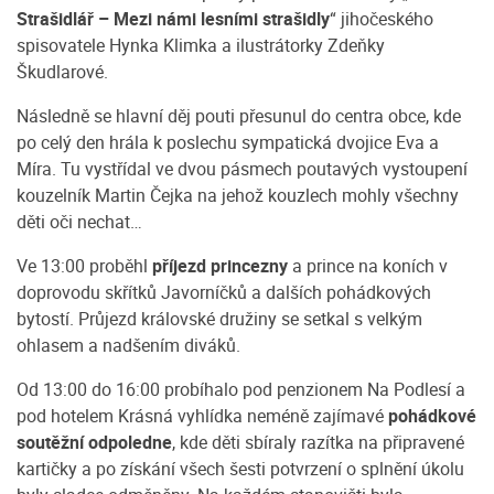
Strašidlář – Mezi námi lesními strašidly
“ jihočeského
spisovatele Hynka Klimka a ilustrátorky Zdeňky
Škudlarové.
Následně se hlavní děj pouti přesunul do centra obce, kde
po celý den hrála k poslechu sympatická dvojice Eva a
Míra. Tu vystřídal ve dvou pásmech poutavých vystoupení
kouzelník Martin Čejka na jehož kouzlech mohly všechny
děti oči nechat…
Ve 13:00 proběhl
příjezd princezny
a prince na koních v
doprovodu skřítků Javorníčků a dalších pohádkových
bytostí. Průjezd královské družiny se setkal s velkým
ohlasem a nadšením diváků.
Od 13:00 do 16:00 probíhalo pod penzionem Na Podlesí a
pod hotelem Krásná vyhlídka neméně zajímavé
pohádkové
soutěžní odpoledne
, kde děti sbíraly razítka na připravené
kartičky a po získání všech šesti potvrzení o splnění úkolu