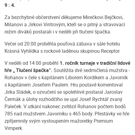
9 : 4.
Za bezchybné občerstvení děkujeme Mirečkovi Bejčkovi,
Milanovi a Jirkovi Vintrovým, kteří se o pitný a stravovací
režim diváků postarali i v neděli při tlučení špačka.
Večer od 20:00 proběhla pouťová zábava v sále hotelu
Krásná Vyhlídka s rockově laděnou skupinou Receptor.
V neděli od 14:00 proběhl
1. ročník turnaje v tradiční lidové
hře „ Tlučení špačka“.
Soutěžila dvě sedmičlená mužstva -
Rohanov v čele s kapitánem Liborem Kordíkem a Javorník
s kapitánem Josefem Paulem. Hru poutavě komentoval
Jirka Sládek, o ozvučení se spolehlivě postaral Jaroslav
Čermák a úlohy rozhodčího se ujal Josef Rychtář zvaný
Paleček. V utkání nakonec zvítězil Rohanov počtem bodů
785 nad mužstvem Javorníku s 465 body. Přestávky ve hře
zpříjemnily svým vystoupením mažoretky Premium
Vimperk.