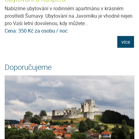
Nabízíme ubytování v rodinném apartmánu v krásném
Je
prostředí Šumavy. Ubytování na Javorníku je vhodné nejen
96
pro Vaši letní dovolenou, kdy můžete...
D
Cena: 350 Kč za osobu / noc
C
e
více
Doporučujeme