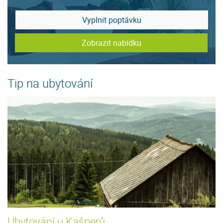
Vyplnit poptávku
Zobrazit nabídku
Tip na ubytování
Ubytování u Kašperů
U