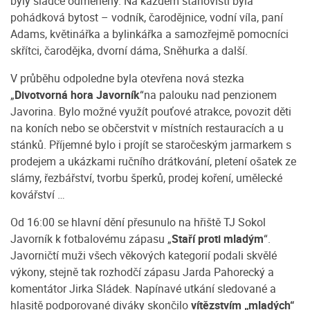
byly sladce odměněny. Na každém stanovišti byla
pohádková bytost – vodník, čarodějnice, vodní víla, paní
Adams, květinářka a bylinkářka a samozřejmě pomocníci
skřítci, čarodějka, dvorní dáma, Sněhurka a další.
V průběhu odpoledne byla otevřena nová stezka
„
Divotvorná hora Javorník
“na palouku nad penzionem
Javorina. Bylo možné využít pouťové atrakce, povozit děti
na koních nebo se občerstvit v místních restauracích a u
stánků. Příjemné bylo i projít se staročeským jarmarkem s
prodejem a ukázkami ručního drátkování, pletení ošatek ze
slámy, řezbářství, tvorbu šperků, prodej koření, umělecké
kovářství …
Od 16:00 se hlavní dění přesunulo na hřiště TJ Sokol
Javorník k fotbalovému zápasu „
Staří proti mladým
“.
Javorničtí muži všech věkových kategorií podali skvělé
výkony, stejně tak rozhodčí zápasu Jarda Pahorecký a
komentátor Jirka Sládek. Napínavé utkání sledované a
hlasitě podporované diváky skončilo
vítězstvím „mladých“