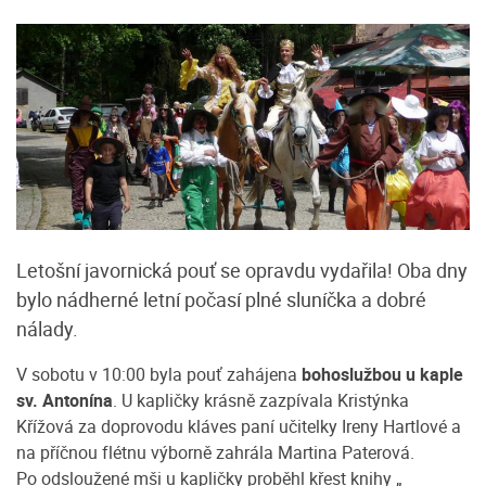
Letošní javornická pouť se opravdu vydařila! Oba dny
bylo nádherné letní počasí plné sluníčka a dobré
nálady.
V sobotu v 10:00 byla pouť zahájena
bohoslužbou u kaple
sv. Antonína
. U kapličky krásně zazpívala Kristýnka
Křížová za doprovodu kláves paní učitelky Ireny Hartlové a
na příčnou flétnu výborně zahrála Martina Paterová.
Po odsloužené mši u kapličky proběhl křest knihy „