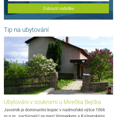
Zobrazit nabídku
Tip na ubytování
Ubytování v soukromí u Mirečka Bejčka
P
Javorník je dominantní kopec v nadmořské výšce 1066
Ne
m.n.m., nacházející se mezi Vimperkem a Kašperskými
u