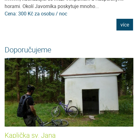
horami. Okolí Javorníka poskytuje mnoho...
tu
Cena: 300 Kč za osobu / noc
C
e
více
Doporučujeme
Kaplička sv. Jana