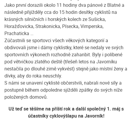
Jako první dorazili okolo 11 hodiny dva pánové z Blatné a
následně přijížděly cca do 15 hodin desítky cyklistů na
krásných silničních i horských kolech ze Sušicka,
Horažďovicka, Strakonicka, Písecka, Vimperska,
Prachaticka …
Zúčastnili se sportovci všech věkových kategorií a
obdivovali jsme i dámy cyklistky, které se nedaly ve svých
sportovních výkonech rozhodně zahanbit. Byly i políbené
pod větvičkou zlatého deště (třešeň letos na Javorníku
nestačila po dlouhé zimě vykvést) stejně jako místní ženy a
dívky, aby do roka neuschly.
S námi se unavení cyklisté občerstvili, nabrali nové síly a
postupně během odpoledne sjížděli zpátky do svých níže
položených domovů.
Už teď se těšíme na příští rok a další společný 1. máj s
účastníky cyklovýšlapu na Javorník!