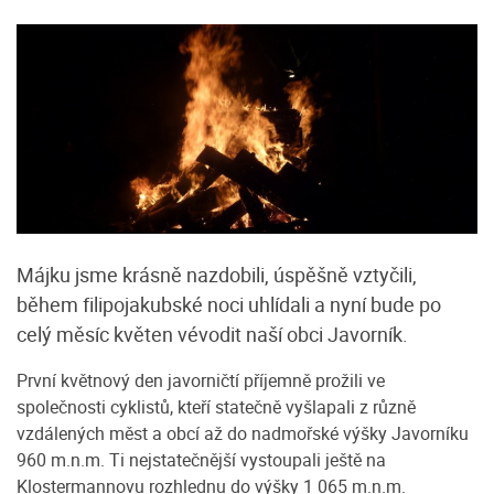
Májku jsme krásně nazdobili, úspěšně vztyčili,
během filipojakubské noci uhlídali a nyní bude po
celý měsíc květen vévodit naší obci Javorník.
První květnový den javorničtí příjemně prožili ve
společnosti cyklistů, kteří statečně vyšlapali z různě
vzdálených měst a obcí až do nadmořské výšky Javorníku
960 m.n.m. Ti nejstatečnější vystoupali ještě na
Klostermannovu rozhlednu do výšky 1 065 m.n.m.