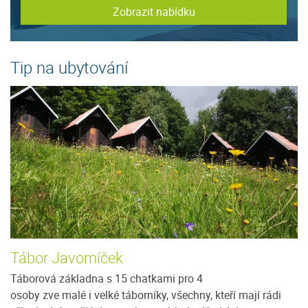
Zobrazit nabídku
Tip na ubytování
Tábor Javorníček
U
ce
Táborová základna s 15 chatkami pro 4
N
osoby zve malé i velké táborníky, všechny, kteří mají rádi
pr