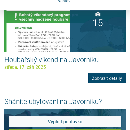
Nastavit
15
Houbařský víkend na Javorníku
středa, 17. září 2025
Zobrazit detaily
Sháníte ubytování na Javorníku?
Vyplnit poptávku