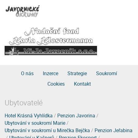
O nás
Inzerce
Strategie
Soukromí
Cookies
Kontakt
Ubytovatelé
Hotel Krásná Vyhlídka
/
Penzion Javorina
/
Ubytování v soukromí Marie
/
Ubytování v soukromí u Mirečka Bejčka
/
Penzion Jeřabina
/
Ubytování u Kašperů
/
Penzion Ekosport
/