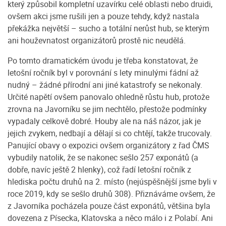
který způsobil kompletní uzavírku celé oblasti nebo druidi,
ovšem akci jsme rušili jen a pouze tehdy, když nastala
překážka největší – sucho a totální nerůst hub, se kterým
ani houževnatost organizátorů prostě nic neudělá.
Po tomto dramatickém úvodu je třeba konstatovat, že
letošní ročník byl v porovnání s lety minulými fádní až
nudný – žádné přírodní ani jiné katastrofy se nekonaly.
Určité napětí ovšem panovalo ohledně růstu hub, protože
zrovna na Javorníku se jim nechtělo, přestože podmínky
vypadaly celkově dobré. Houby ale na náš názor, jak je
jejich zvykem, nedbají a dělají si co chtějí, takže trucovaly.
Panující obavy o expozici ovšem organizátory z řad ČMS
vybudily natolik, že se nakonec sešlo 257 exponátů (a
dobře, navíc ještě 2 hlenky), což řadí letošní ročník z
hlediska počtu druhů na 2. místo (nejúspěšnější jsme byli v
roce 2019, kdy se sešlo druhů 308). Přiznáváme ovšem, že
z Javorníka pocházela pouze část exponátů, většina byla
dovezena z Písecka, Klatovska a něco málo i z Polabí. Ani