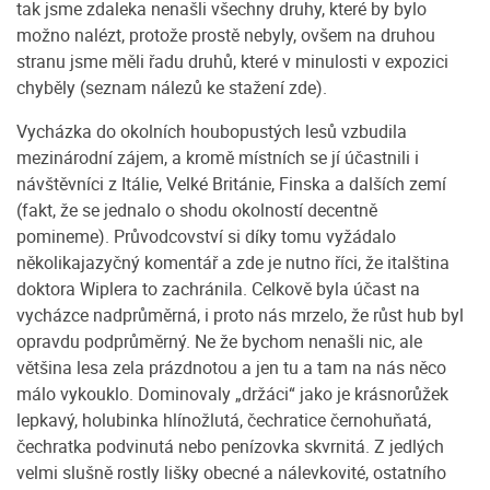
tak jsme zdaleka nenašli všechny druhy, které by bylo
možno nalézt, protože prostě nebyly, ovšem na druhou
stranu jsme měli řadu druhů, které v minulosti v expozici
chyběly (seznam nálezů ke stažení zde).
Vycházka do okolních houbopustých lesů vzbudila
mezinárodní zájem, a kromě místních se jí účastnili i
návštěvníci z Itálie, Velké Británie, Finska a dalších zemí
(fakt, že se jednalo o shodu okolností decentně
pomineme). Průvodcovství si díky tomu vyžádalo
několikajazyčný komentář a zde je nutno říci, že italština
doktora Wiplera to zachránila. Celkově byla účast na
vycházce nadprůměrná, i proto nás mrzelo, že růst hub byl
opravdu podprůměrný. Ne že bychom nenašli nic, ale
většina lesa zela prázdnotou a jen tu a tam na nás něco
málo vykouklo. Dominovaly „držáci“ jako je krásnorůžek
lepkavý, holubinka hlínožlutá, čechratice černohuňatá,
čechratka podvinutá nebo penízovka skvrnitá. Z jedlých
velmi slušně rostly lišky obecné a nálevkovité, ostatního