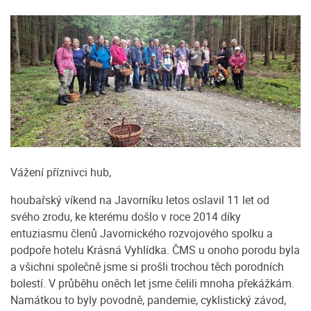
Vážení příznivci hub,
houbařský víkend na Javorníku letos oslavil 11 let od
svého zrodu, ke kterému došlo v roce 2014 díky
entuziasmu členů Javornického rozvojového spolku a
podpoře hotelu Krásná Vyhlídka. ČMS u onoho porodu byla
a všichni společně jsme si prošli trochou těch porodních
bolestí. V průběhu oněch let jsme čelili mnoha překážkám.
Namátkou to byly povodně, pandemie, cyklistický závod,