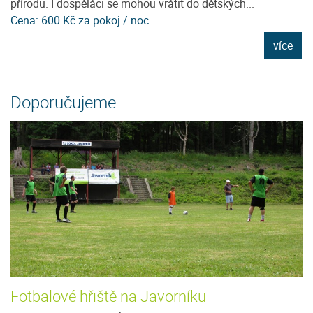
přírodu. I dospěláci se mohou vrátit do dětských...
pr
Cena: 600 Kč za pokoj / noc
C
e
více
Doporučujeme
Fotbalové hřiště na Javorníku