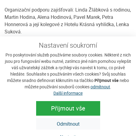
Organizační podporu zajišťovali: Linda Žlábková s rodinou,
Martin Hodina, Alena Hodinová, Pavel Marek, Petra
Honnerová a její kolegové z Hotelu Krásná vyhlídka, Lenka
Suková.
Finanční podpora: Zdeněk Daňha, PAF Ekosport, spol. s r.o.,
Nastavení soukromí
obec Vacov (číslo grantu) Magistát hlavního města Prahy
Pro poskytování služeb používáme soubory cookies. Některé z nich
(DOT/54/12/024187/2024) a Jiřího Venclíka -
rybicka.cz
,
jsou pro fungování webu nutné, zatímco jiné nám pomohou vylepšit
který daroval cenu pro vítěze Miss hřib.
váš uživatelský zážitek a rychleji vás navést k tomu, co právě
hledáte. Souhlasíte s používáním všech cookies? Svůj souhlas
Děkujeme účastníkům za návštěvu, přejme si „Ať rostou“ a
můžete snadno definovat kliknutím na tlačítko
Přijmout vše
nebo
věříme, že příští ročník bude minimálně stejně úspěšný,
můžete používání souborů cookies
odmítnout
.
jako ten letošní
Další informace
(Autor: MUDr. Markéta Vlčková, Ph.D)
Přijmout vše
Odmítnout