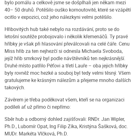
bylo pomálu a celkově jsme se došplhali jen někam mezi
40– 50 druhů. Potěšilo ouško kornoutovité, které se vzápětí
ocitlo v expozici, což jeho nálezkyni velmi potěšilo.
Hřibovitých hub také nebylo na rozdávání, proto se do
letošní soutěže probojovalo i několik křemenáčů. Ty pravé
hříbky je však při hlasování převálcovali na celé čáře. Cenu
Miss hřib za ten nejhezčí si odnesla Michaela Svoboda,
jejíž hřib smrkový byl podle návštěvníků ten nejkrásnější.
Druhé místo patřilo Péťovi a třetí Lauře – oba jejich hříbky
byly rovněž moc hezké a souboj byl tedy velmi těsný. Všem
gratulujeme ke krásným nálezům a přejeme mnoho dalších
takových.
Závěrem je třeba poděkovat všem, kteří se na organizaci
podíleli ať už přímo či nepřímo:
Sběr hub a odborný dohled zajišťovali: RNDr. Jan Wipler,
Ph.D., Lubomír Opat, Ing Filip Zíka, Kristýna Šašková, doc.
MUDr. Markéta Vlčková, Ph.D.