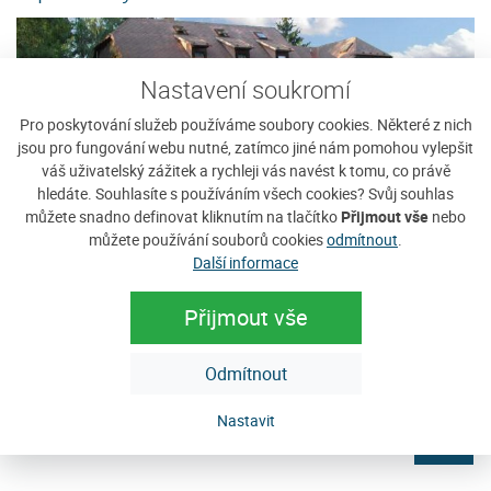
Nastavení soukromí
Pro poskytování služeb používáme soubory cookies. Některé z nich
jsou pro fungování webu nutné, zatímco jiné nám pomohou vylepšit
váš uživatelský zážitek a rychleji vás navést k tomu, co právě
hledáte. Souhlasíte s používáním všech cookies? Svůj souhlas
můžete snadno definovat kliknutím na tlačítko
Přijmout vše
nebo
můžete používání souborů cookies
odmítnout
.
Další informace
Penzion Ekosport
U
Přijmout vše
Nekuřácký penzion je posazen do klidného prostředí těsně
N
u hranic šumavského národního parku stranou od hlavní
pr
Odmítnout
turistické trasy Strakonice - Vacov -...
pr
Cena: 900 Kč za osobu / noc
C
Nastavit
e
více