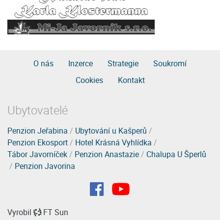
O nás
Inzerce
Strategie
Soukromí
Cookies
Kontakt
Ubytovatelé
Penzion Jeřabina
/
Ubytování u Kašperů
/
Penzion Ekosport
/
Hotel Krásná Vyhlídka
/
Tábor Javorníček
/
Penzion Anastazie
/
Chalupa U Šperlů
/
Penzion Javorina
Vyrobil
FT Sun