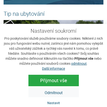
Tip na ubytování
Nastavení soukromí
Pro poskytování služeb používáme soubory cookies. Některé z nich
jsou pro fungování webu nutné, zatímco jiné nám pomohou vylepšit
váš uživatelský zážitek a rychleji vás navést k tomu, co právě
hledáte. Souhlasíte s používáním všech cookies? Svůj souhlas
můžete snadno definovat kliknutím na tlačítko
Přijmout vše
nebo
můžete používání souborů cookies
odmítnout
.
Další informace
Tábor Javorníček
U
Přijmout vše
Táborová základna s 15 chatkami pro 4
Je
Odmítnout
en
osoby zve malé i velké táborníky, všechny, kteří mají rádi
96
přírodu. I dospěláci se mohou vrátit do dětských...
D
Nastavit
Cena: 600 Kč za pokoj / noc
C