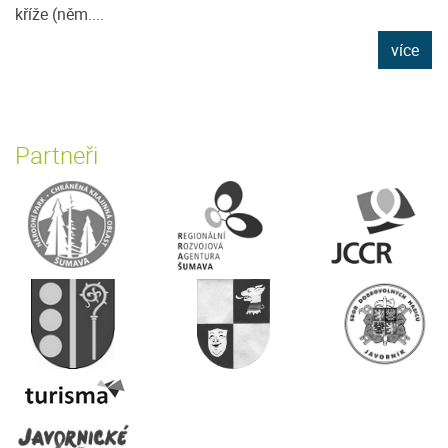
kříže (něm....
více
Partneři