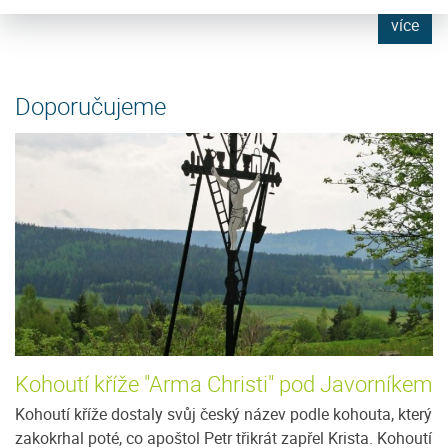
e
více
Doporučujeme
Kohoutí kříže "Arma Christi" pod Javorníkem
Kohoutí kříže dostaly svůj český název podle kohouta, který
zakokrhal poté, co apoštol Petr třikrát zapřel Krista. Kohoutí