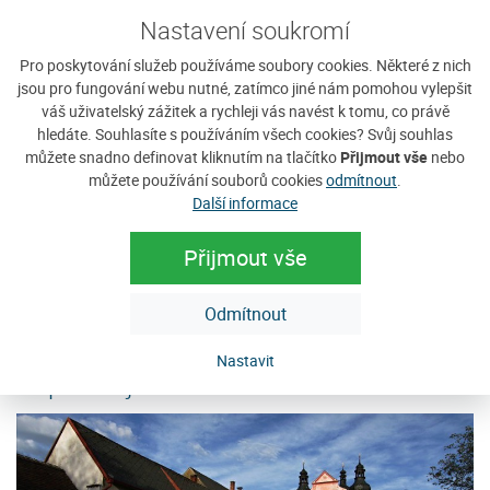
Nastavení soukromí
Pro poskytování služeb používáme soubory cookies. Některé z nich
jsou pro fungování webu nutné, zatímco jiné nám pomohou vylepšit
váš uživatelský zážitek a rychleji vás navést k tomu, co právě
hledáte. Souhlasíte s používáním všech cookies? Svůj souhlas
Penzion Anastazie
H
můžete snadno definovat kliknutím na tlačítko
Přijmout vše
nebo
Penzion Anastazie se nachází v obci Benešova Hora v
Ho
můžete používání souborů cookies
odmítnout
.
en
jihozápadní části Šumavy v nadmořské výšce cca 810
vý
Další informace
m.n.m. Nový, luxusně vybavený apartmánový dům...
po
Přijmout vše
Cena: 300 Kč za osobu / noc
C
e
více
Odmítnout
Nastavit
Doporučujeme