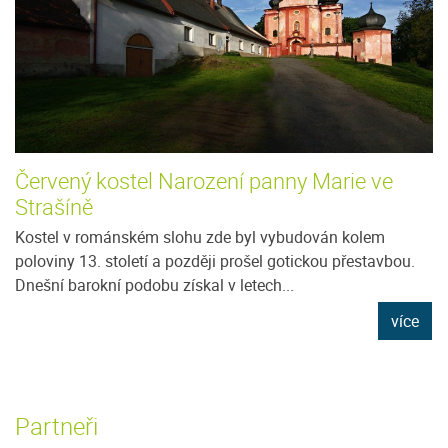
Červený kostel Narození panny Marie ve
Strašíně
Kostel v románském slohu zde byl vybudován kolem
poloviny 13. století a později prošel gotickou přestavbou.
Dnešní barokní podobu získal v letech...
více
Partneři