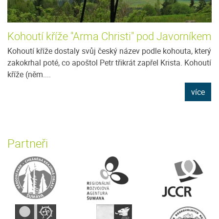
Kohoutí kříže "Arma Christi" pod Javorníkem
Kohoutí kříže dostaly svůj český název podle kohouta, který
zakokrhal poté, co apoštol Petr třikrát zapřel Krista. Kohoutí
kříže (něm....
více
Partneři