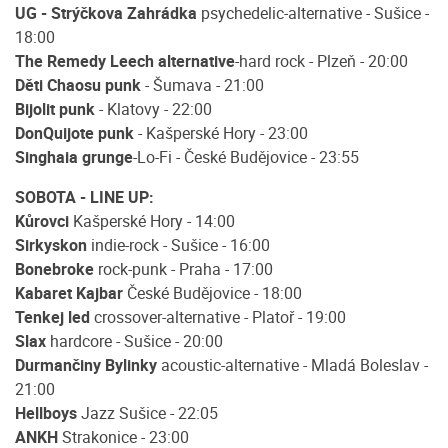
UG - Strýčkova Zahrádka
psychedelic-alternative - Sušice -
18:00
The Remedy Leech alternative
-hard rock - Plzeň - 20:00
Děti Chaosu punk
- Šumava - 21:00
Bijolit punk
- Klatovy - 22:00
DonQuijote punk
- Kašperské Hory - 23:00
Singhaia grunge
-Lo-Fi - České Budějovice - 23:55
SOBOTA - LINE UP:
Kůrovci
Kašperské Hory - 14:00
Sirkyskon
indie-rock - Sušice - 16:00
Bonebroke
rock-punk - Praha - 17:00
Kabaret Kajbar
České Budějovice - 18:00
Tenkej led
crossover-alternative - Platoř - 19:00
Slax
hardcore - Sušice - 20:00
Durmančiny Bylinky
acoustic-alternative - Mladá Boleslav -
21:00
Hellboys
Jazz Sušice - 22:05
ANKH
Strakonice - 23:00