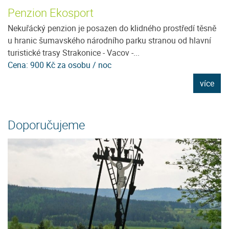
Penzion Ekosport
P
Nekuřácký penzion je posazen do klidného prostředí těsně
Ví
u hranic šumavského národního parku stranou od hlavní
Šu
turistické trasy Strakonice - Vacov -...
Vá
Cena: 900 Kč za osobu / noc
C
e
více
Doporučujeme