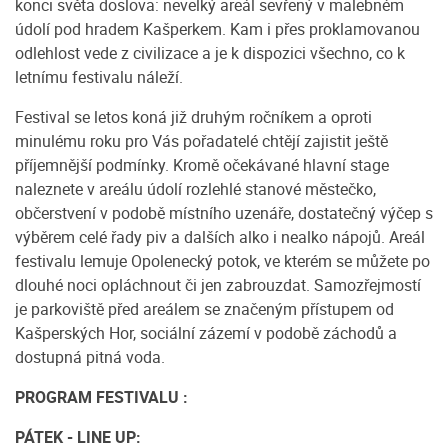
konci světa doslova: nevelký areál sevřený v malebném
údolí pod hradem Kašperkem. Kam i přes proklamovanou
odlehlost vede z civilizace a je k dispozici všechno, co k
letnímu festivalu náleží.
Festival se letos koná již druhým ročníkem a oproti
minulému roku pro Vás pořadatelé chtějí zajistit ještě
příjemnější podmínky. Kromě očekávané hlavní stage
naleznete v areálu údolí rozlehlé stanové městečko,
občerstvení v podobě místního uzenáře, dostatečný výčep s
výběrem celé řady piv a dalších alko i nealko nápojů. Areál
festivalu lemuje Opolenecký potok, ve kterém se můžete po
dlouhé noci opláchnout či jen zabrouzdat. Samozřejmostí
je parkoviště před areálem se značeným přístupem od
Kašperských Hor, sociální zázemí v podobě záchodů a
dostupná pitná voda.
PROGRAM FESTIVALU :
PÁTEK - LINE UP: