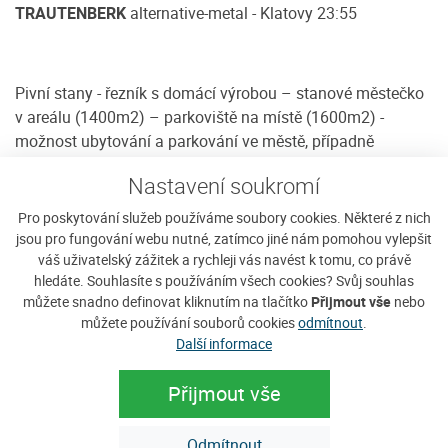
TRAUTENBERK
alternative-metal - Klatovy 23:55
Pivní stany - řezník s domácí výrobou – stanové městečko
v areálu (1400m2) – parkoviště na místě (1600m2) -
možnost ubytování a parkování ve městě, případně
penziony.
Nastavení soukromí
Akce se koná v blízkosti hradu Kašperk, na němž se bude
konat večerní šermířské představení na hradním nádvoří!
Pro poskytování služeb používáme soubory cookies. Některé z nich
Dostupnost z centra: 900m po zelené směr Kašperk
jsou pro fungování webu nutné, zatímco jiné nám pomohou vylepšit
váš uživatelský zážitek a rychleji vás navést k tomu, co právě
Akce se koná za každého počasí.
hledáte. Souhlasíte s používáním všech cookies? Svůj souhlas
Vstupné: 99,99,- 1 den / 160,- 2 dny
můžete snadno definovat kliknutím na tlačítko
Přijmout vše
nebo
můžete používání souborů cookies
odmítnout
.
OFICIÁLNÍ WEB FESTIVALU
Další informace
Přijmout vše
Sháníte ubytování na Javorníku?
Odmítnout