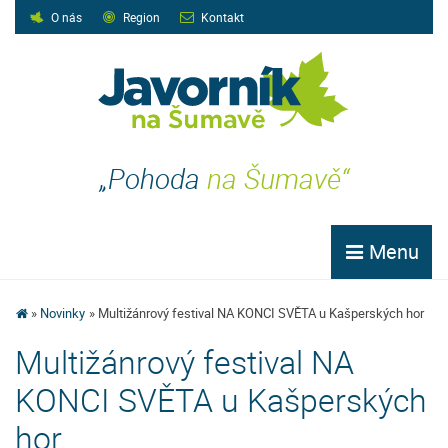
O nás
Region
Kontakt
„Pohoda
na Šumavě“
Menu
Novinky
Multižánrový festival NA KONCI SVĚTA u Kašperských hor
Multižánrový festival NA
KONCI SVĚTA u Kašperských
hor