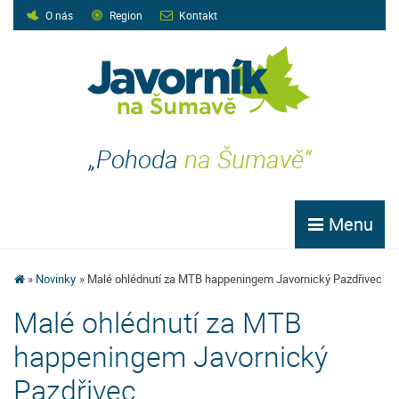
O nás
Region
Kontakt
„Pohoda
na Šumavě“
Menu
Novinky
Malé ohlédnutí za MTB happeningem Javornický Pazdřivec
Malé ohlédnutí za MTB
happeningem Javornický
Pazdřivec