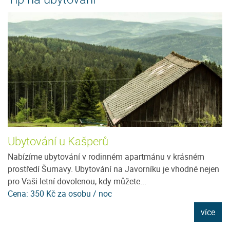
Ubytování u Kašperů
P
Nabízíme ubytování v rodinném apartmánu v krásném
Ne
prostředí Šumavy. Ubytování na Javorníku je vhodné nejen
u
pro Vaši letní dovolenou, kdy můžete...
tu
Cena: 350 Kč za osobu / noc
C
e
více