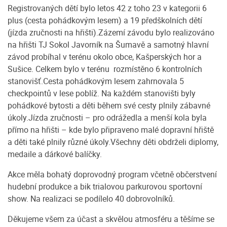
Registrovaných dětí bylo letos 42 z toho 23 v kategorii 6
plus (cesta pohádkovým lesem) a 19 předškolních dětí
(jízda zručnosti na hřišti).Zázemí závodu bylo realizováno
na hřišti TJ Sokol Javorník na Šumavě a samotný hlavní
závod probíhal v terénu okolo obce, Kašperských hor a
Sušice. Celkem bylo v terénu rozmístěno 6 kontrolních
stanovišť.Cesta pohádkovým lesem zahrnovala 5
checkpointů v lese poblíž. Na každém stanovišti byly
pohádkové bytosti a děti během své cesty plnily zábavné
úkoly.Jízda zručnosti – pro odrážedla a menší kola byla
přímo na hřišti – kde bylo připraveno malé dopravní hřiště
a děti také plnily různé úkoly.Všechny děti obdrželi diplomy,
medaile a dárkové balíčky.
Akce měla bohatý doprovodný program včetně občerstvení
hudební produkce a bik trialovou parkurovou sportovní
show. Na realizaci se podílelo 40 dobrovolníků.
Děkujeme všem za účast a skvělou atmosféru a těšíme se