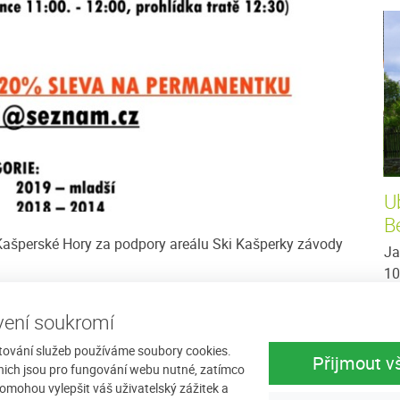
Penzion Anastazie
U
B
i pokojů.
Penzion Anastazie se nachází v obci Benešova
 Kašperské Hory za podpory areálu Ski Kašperky závody
. Každý
Hora v jihozápadní části Šumavy v nadmořské
Ja
u,
výšce cca 810 m.n.m. Nový, luxusně vybavený
10
apartmánový dům...
Ka
mn
ení soukromí
více
Cena: 300 Kč za osobu / noc
více
Ce
tování služeb používáme soubory cookies.
Přijmout v
nich jsou pro fungování webu nutné, zatímco
omohou vylepšit váš uživatelský zážitek a