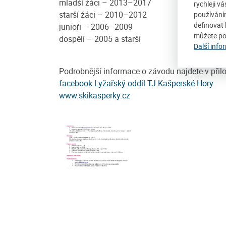
mladší žáci – 2013–2017
rychleji v
starší žáci – 2010–2012
používání
definovat 
junioři – 2006–2009
můžete po
dospělí – 2005 a starší
Další info
Podrobnější informace o závodu najdete v při
facebook Lyžařský oddíl TJ Kašperské Hory
www.skikasperky.cz