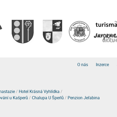
O nás
Inzerce
nastazie
/
Hotel Krásná Vyhlídka
/
vání u Kašperů
/
Chalupa U Šperlů
/
Penzion Jeřabina