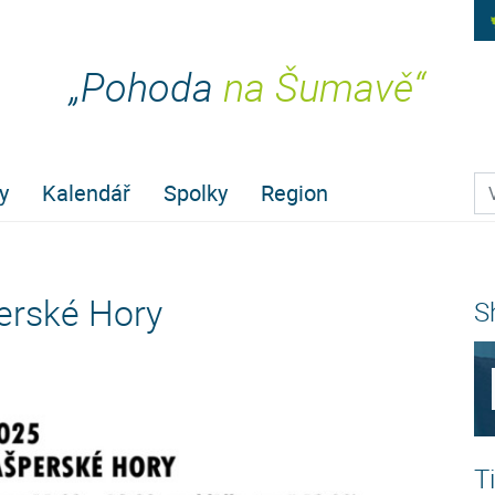
„Pohoda
na Šumavě“
Pr
y
Kalendář
Spolky
Region
erské Hory
S
T