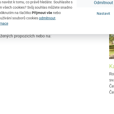
ás navést k tomu, co právě hledáte. Souhlasíte s
Odmítnout
D
m všech cookies? Svůj souhlas můžete snadno
kliknutím na tlačítko
Přijmout vše
nebo
Nastavit
užívání souborů cookies
odmítnout
.
rmace
ložených propozicích nebo na:
K
Ro
sv
Če
Če