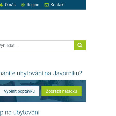
O nás
Region
Kontakt
ohledat web
Vyhledat...
háníte ubytování na Javorníku?
Vyplnit poptávku
Zobrazit nabídku
ip na ubytování