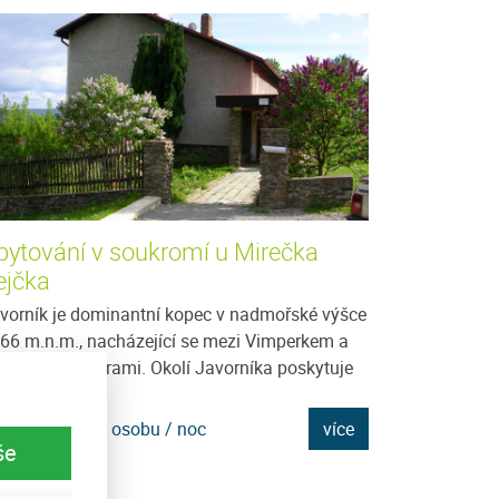
bytování v soukromí u Mirečka
Ubytování v
ejčka
Jedná se o třípa
Javorník ve výšc
vorník je dominantní kopec v nadmořské výšce
1990 celkovou r
66 m.n.m., nacházející se mezi Vimperkem a
svahu s pěkným.
šperskými horami. Okolí Javorníka poskytuje
oho...
Cena: 550 Kč za
na: 300 Kč za osobu / noc
více
še