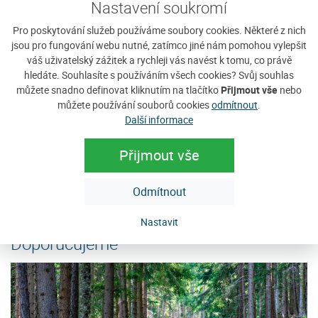
Nastavení soukromí
Pro poskytování služeb používáme soubory cookies. Některé z nich
jsou pro fungování webu nutné, zatímco jiné nám pomohou vylepšit
váš uživatelský zážitek a rychleji vás navést k tomu, co právě
hledáte. Souhlasíte s používáním všech cookies? Svůj souhlas
Hotel Krásná Vyhlídka
P
můžete snadno definovat kliknutím na tlačítko
Přijmout vše
nebo
můžete používání souborů cookies
odmítnout
.
Hotel Krásná Vyhlídka (960 m n.m.) se jako jediný na
Ví
Další informace
východní straně hory Javorník (1066 m n. m.) může
Šu
pochlubit jedinečnou polohou umožňující...
Vá
Přijmout vše
Cena: 510 Kč za osobu / noc
C
e
více
Odmítnout
Nastavit
Doporučujeme