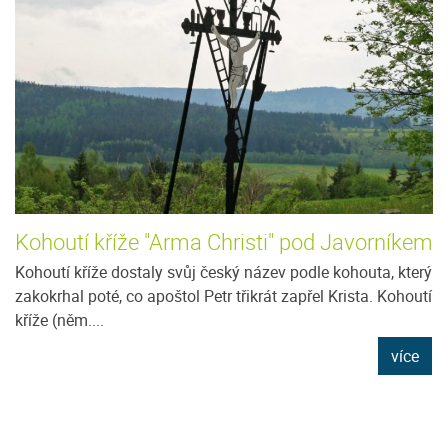
Kohoutí kříže "Arma Christi" pod Javorníkem
Kohoutí kříže dostaly svůj český název podle kohouta, který
zakokrhal poté, co apoštol Petr třikrát zapřel Krista. Kohoutí
kříže (něm....
více