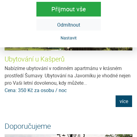
Přijmout vše
Odmítnout
Nastavit
Ubytování u Kašperů
T
ce
Nabízíme ubytování v rodinném apartmánu v krásném
T
prostředí Šumavy. Ubytování na Javorníku je vhodné nejen
os
pro Vaši letní dovolenou, kdy můžete...
př
Cena: 350 Kč za osobu / noc
Ce
e
více
Doporučujeme