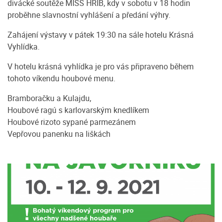
divácké soutěže MISS HŘIB, kdy v sobotu v 18 hodin
proběhne slavnostní vyhlášení a předání výhry.
Zahájení výstavy v pátek 19:30 na sále hotelu Krásná
Vyhlídka.
V hotelu krásná vyhlídka je pro vás připraveno během
tohoto víkendu houbové menu.
Bramboračku a Kulajdu,
Houbové ragú s karlovarským knedlíkem
Houbové rizoto sypané parmezánem
Vepřovou panenku na liškách