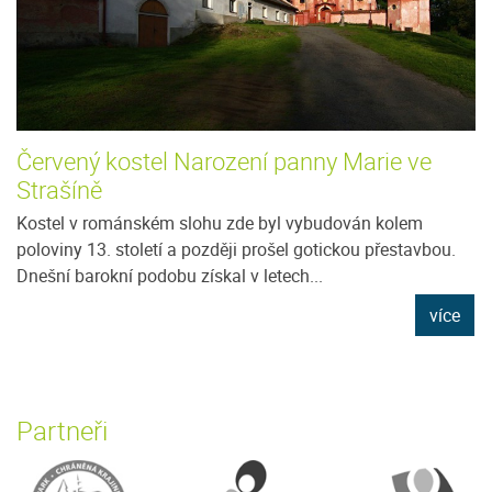
Červený kostel Narození panny Marie ve
Strašíně
Kostel v románském slohu zde byl vybudován kolem
poloviny 13. století a později prošel gotickou přestavbou.
Dnešní barokní podobu získal v letech...
více
Partneři