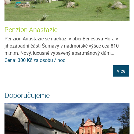
Penzion Anastazie
H
Penzion Anastazie se nachází v obci Benešova Hora v
Ho
jihozápadní části Šumavy v nadmořské výšce cca 810
vý
m.n.m. Nový, luxusně vybavený apartmánový dům...
po
Cena: 300 Kč za osobu / noc
C
e
více
Doporučujeme