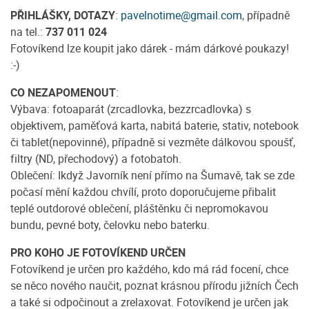
PŘIHLÁŠKY, DOTAZY
:
pavelnotime@gmail.com
, případně
na tel.:
737 011 024
Fotovíkend lze koupit jako dárek - mám dárkové poukazy!
:-)
CO NEZAPOMENOUT
:
Výbava: fotoaparát (zrcadlovka, bezzrcadlovka) s
objektivem, paměťová karta, nabitá baterie, stativ, notebook
či tablet(nepovinné), případně si vezměte dálkovou spoušť,
filtry (ND, přechodový) a fotobatoh.
Oblečení: Ikdyž Javorník není přímo na Šumavě, tak se zde
počasí mění každou chvílí, proto doporučujeme přibalit
teplé outdorové oblečení, pláštěnku či nepromokavou
bundu, pevné boty, čelovku nebo baterku.
PRO KOHO JE FOTOVÍKEND URČEN
Fotovíkend je určen pro každého, kdo má rád focení, chce
se něco nového naučit, poznat krásnou přírodu jižních Čech
a také si odpočinout a zrelaxovat. Fotovíkend je určen jak