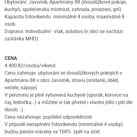
Ubytování: Javorník, Apartmány 88 (dvoulůžkové pokoje,
kuchyň, společenská místnost, zahrada, posezení, gril)
Kapacita fotovíkendu: minimálně 4 osoby, maximálně 8
osob.
Doprava: Individuální - vlak, autobus (v obci se nachází
zastávka MHD)
CENA
:
4 400 Kč/osoba/víkend
Cena zahrnuje: ubytování ve dvoulůžkových pokojích v
Apartmánu 88 v obci Javorník, stravu (snídaně, oběd,
večeře, nápoje)
V penzionu je plně vybavená kuchyně (sporák, konvice na
čaj, lednička,..) a můžete si tak přivést i vlastní jídlo i pití dle
libosti :-)
Cena nezahrnuje: pojištění odpovědnosti
V případě nenaplnění fotovíkendu (minimálně 4 osoby)
budou peníze vráceny ve 100% zpět na účet.