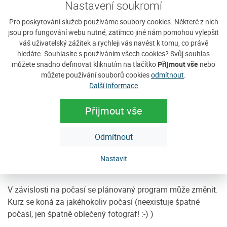
- teorie (tipy na fotografování, vybavení) a diskuze
Nastavení soukromí
- oběd
Pro poskytování služeb používáme soubory cookies. Některé z nich
- procházka, fotografování krajiny
jsou pro fungování webu nutné, zatímco jiné nám pomohou vylepšit
- možnosti úprav fotografií + praktická ukázka, diskuze nad
váš uživatelský zážitek a rychleji vás navést k tomu, co právě
vytvořenými fotografiemi
hledáte. Souhlasíte s používáním všech cookies? Svůj souhlas
- večeře
můžete snadno definovat kliknutím na tlačítko
Přijmout vše
nebo
můžete používání souborů cookies
odmítnout
.
- fotografování západu slunce
Další informace
Neděle, 26. 5. 2019
- budíček a příprava na ranní focení
Přijmout vše
- fotografování východu slunce
- snídaně
Odmítnout
- vyhodnocení kurzu, diskuze nad fotkami, úpravy
- ukončení kurzu
Nastavit
- 9:30 hod. odjezd
V závislosti na počasí se plánovaný program může změnit.
Kurz se koná za jakéhokoliv počasí (neexistuje špatné
počasí, jen špatně oblečený fotograf! :-) )