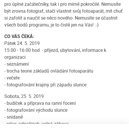
pro úplné začátečníky, tak i pro mírně pokročilé. Nemusíte
být zrovna fotograf, stačí vlastnit svůj fotoaparát, mít chuť
si zafotit a naučit se něco nového. Nemusíte se účastnit
všech bodů programu, je to čistě jen na Vás! :-)
CO VÁS ČEKÁ:
Pátek 24. 5. 2019
15:00 - 16:00 hod. - příjezd, ubytování, informace k
organizaci
- seznámení
- trocha teorie základů ovládání fotoaparátu
- večeře
- fotografování krajiny při západu slunce
Sobota, 25. 5. 2019
- budíček a příprava na ranní focení
- fotografování východu slunce
- snídaně
- relax, odpočinek, volná zábava