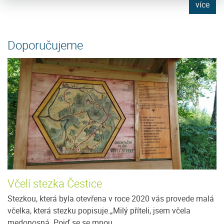
e
více
Doporučujeme
Včelí stezka Čestice
Stezkou, která byla otevřena v roce 2020 vás provede malá
včelka, která stezku popisuje.„Milý příteli, jsem včela
medonosná. Pojď se se mnou...