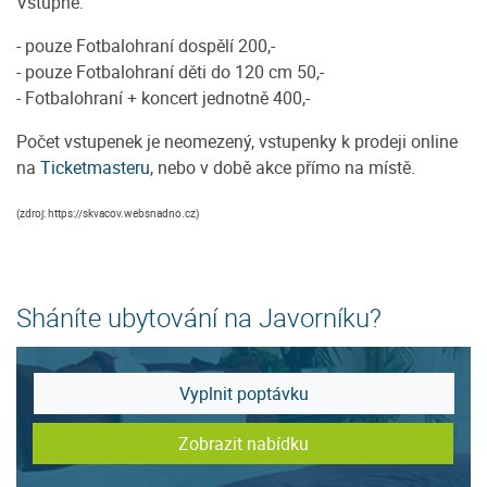
Vstupné:
- pouze Fotbalohraní dospělí 200,-
- pouze Fotbalohraní děti do 120 cm 50,-
- Fotbalohraní + koncert jednotně 400,-
Počet vstupenek je neomezený, vstupenky k prodeji online
na
Ticketmasteru
, nebo v době akce přímo na místě.
(zdroj: https://skvacov.websnadno.cz)
Sháníte ubytování na Javorníku?
Vyplnit poptávku
Zobrazit nabídku