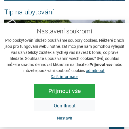
Tip na ubytování
Nastavení soukromí
Pro poskytování služeb používáme soubory cookies. Některé z nich
jsou pro fungování webu nutné, zatímco jiné nám pomohou vylepšit
váš uživatelský zážitek a rychleji vás navést k tomu, co právě
hledáte. Souhlasíte s používáním všech cookies? Svůj souhlas
můžete snadno definovat kliknutím na tlačítko
Přijmout vše
nebo
můžete používání souborů cookies
odmítnout
.
Další informace
Přijmout vše
Tábor Javorníček
P
Táborová základna s 15 chatkami pro 4
Ne
Odmítnout
osoby zve malé i velké táborníky, všechny, kteří mají rádi
u
přírodu. I dospěláci se mohou vrátit do dětských...
tu
Nastavit
Cena: 600 Kč za pokoj / noc
C