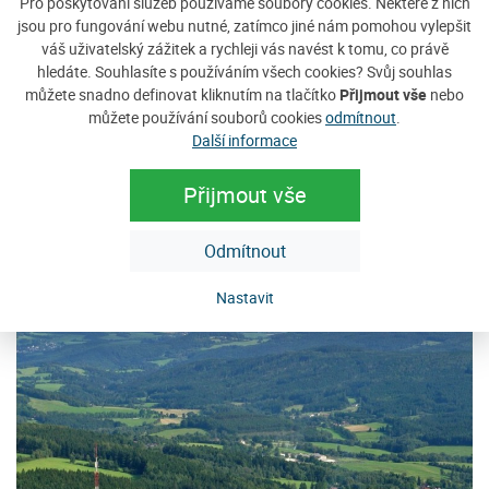
Pro poskytování služeb používáme soubory cookies. Některé z nich
jsou pro fungování webu nutné, zatímco jiné nám pomohou vylepšit
Ubytování v soukromí Marie
P
váš uživatelský zážitek a rychleji vás navést k tomu, co právě
hledáte. Souhlasíte s používáním všech cookies? Svůj souhlas
Jedná se o třípatrový rodinný dům v obci Javorník ve výšce
Ví
můžete snadno definovat kliknutím na tlačítko
Přijmout vše
nebo
960 mnm, který prošel v roce 1990 celkovou rekonstrukcí.
Šu
můžete používání souborů cookies
odmítnout
.
Dům je v mírném svahu s pěkným...
Vá
Další informace
Cena: 550 Kč za osobu / noc
C
Přijmout vše
e
více
Odmítnout
Doporučujeme
Nastavit