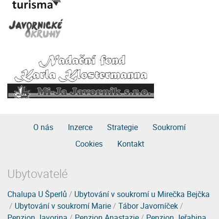
O nás
Inzerce
Strategie
Soukromí
Cookies
Kontakt
Ubytovatelé
Chalupa U Šperlů
/
Ubytování v soukromí u Mirečka Bejčka
/
Ubytování v soukromí Marie
/
Tábor Javorníček
/
Penzion Javorina
/
Penzion Anastazie
/
Penzion Jeřabina