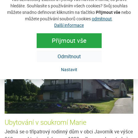
hledáte. Souhlasíte s používáním všech cookies? Svůj souhlas
Zobrazit nabídku
můžete snadno definovat kliknutím na tlačítko
Přijmout vše
nebo
můžete používání souborů cookies
odmítnout
.
Další informace
Tip na ubytování
Přijmout vše
Odmítnout
Nastavit
Ubytování v soukromí Marie
P
Jedná se o třípatrový rodinný dům v obci Javorník ve výšce
V 