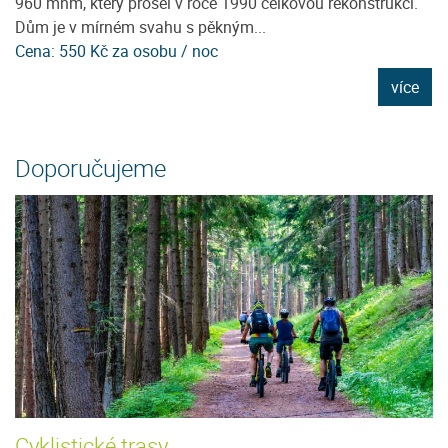
960 mnm, který prošel v roce 1990 celkovou rekonstrukcí.
ka
Dům je v mírném svahu s pěkným...
ji
Cena: 550 Kč za osobu / noc
C
e
více
Doporučujeme
Cyklistické trasy