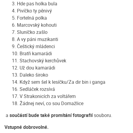
3. Hde pas holka bula
4. Pivíčko ty pěnivý
5. Fortelná polka
6. Marcovský kohouti
7. Sluníčko zašlo
8. A vy páni muzikanti
9. Češtický mládenci
10. Bratři kamarádi
11. Stachovský kerchůvek
12. Už dou kamarádi
13. Daleko široko
14. Když sem šel k lesíčku/Za dir bin i ganga
16. Sedláček rozsívá
17. V Strakonicích za voltářem
18. Žádnej neví, co sou Domažlice
a
součástí bude také promítání fotografií
souboru.
Vstupné dobrovolné.