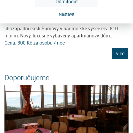
Odmítnout
Penzion Anastazie
P
Nastavit
Penzion Anastazie se nachází v obci Benešova Hora v
V 
jihozápadní části Šumavy v nadmořské výšce cca 810
ka
m.n.m. Nový, luxusně vybavený apartmánový dům...
ji
Cena: 300 Kč za osobu / noc
C
e
více
Doporučujeme