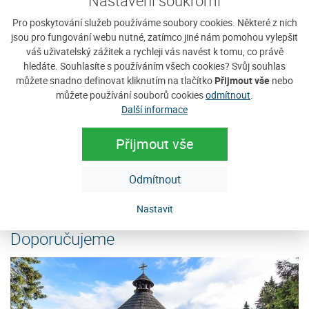
Nastavení soukromí
Pro poskytování služeb používáme soubory cookies. Některé z nich
jsou pro fungování webu nutné, zatímco jiné nám pomohou vylepšit
váš uživatelský zážitek a rychleji vás navést k tomu, co právě
hledáte. Souhlasíte s používáním všech cookies? Svůj souhlas
můžete snadno definovat kliknutím na tlačítko
Přijmout vše
nebo
Ubytování u Kašperů
P
můžete používání souborů cookies
odmítnout
.
Nabízíme ubytování v rodinném apartmánu v krásném
V 
Další informace
prostředí Šumavy. Ubytování na Javorníku je vhodné nejen
ka
pro Vaši letní dovolenou, kdy můžete...
ji
Přijmout vše
Cena: 350 Kč za osobu / noc
C
Odmítnout
e
více
Nastavit
Doporučujeme