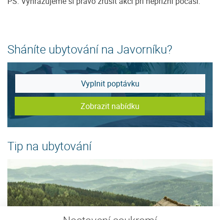
PS: Vyhrazujeme si právo zrušit akci při nepřízni počasí.
Sháníte ubytování na Javorníku?
Vyplnit poptávku
Zobrazit nabídku
Tip na ubytování