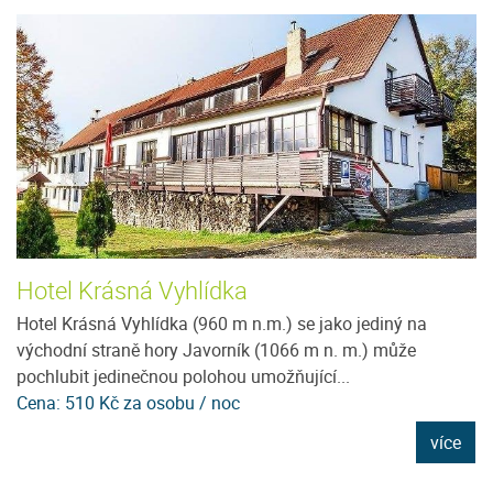
Hotel Krásná Vyhlídka
U
Hotel Krásná Vyhlídka (960 m n.m.) se jako jediný na
N
východní straně hory Javorník (1066 m n. m.) může
pr
pochlubit jedinečnou polohou umožňující...
pr
Cena: 510 Kč za osobu / noc
C
e
více