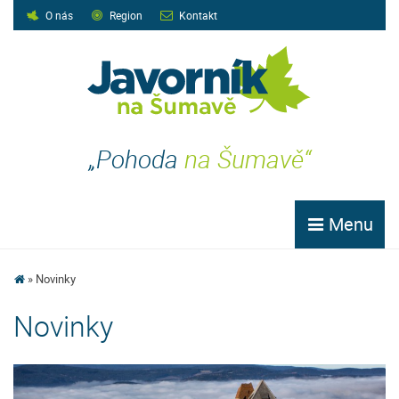
O nás
Region
Kontakt
„Pohoda
na Šumavě“
Menu
Novinky
Novinky