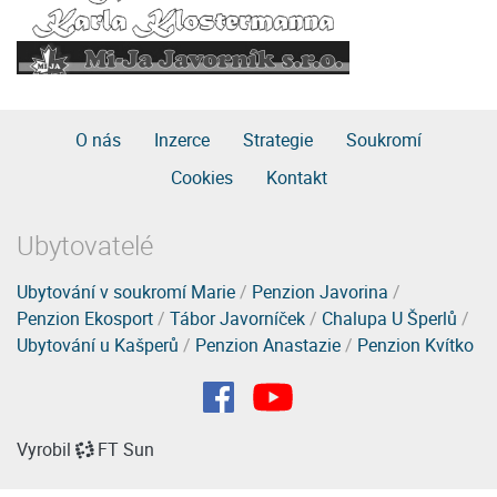
O nás
Inzerce
Strategie
Soukromí
Cookies
Kontakt
Ubytovatelé
Ubytování v soukromí Marie
/
Penzion Javorina
/
Penzion Ekosport
/
Tábor Javorníček
/
Chalupa U Šperlů
/
Ubytování u Kašperů
/
Penzion Anastazie
/
Penzion Kvítko
Vyrobil
FT Sun