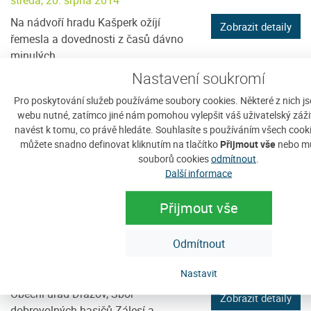
Na nádvoří hradu Kašperk ožíjí
Zobrazit detaily
řemesla a dovednosti z časů dávno
minulých.
Nastavení soukromí
Pro poskytování služeb používáme soubory cookies. Některé z nich j
webu nutné, zatímco jiné nám pomohou vylepšit váš uživatelský zážite
navést k tomu, co právě hledáte. Souhlasíte s používáním všech cook
můžete snadno definovat kliknutím na tlačítko
Přijmout vše
nebo mů
souborů cookies
odmítnout
.
Další informace
Přijmout vše
Odmítnout
13. dětský den v Zálesí
čtvrtek, 14. srpna 2014
Nastavit
Obecní úřad Drážov, Sbor
Zobrazit detaily
dobrovolných hasičů Zálesí a