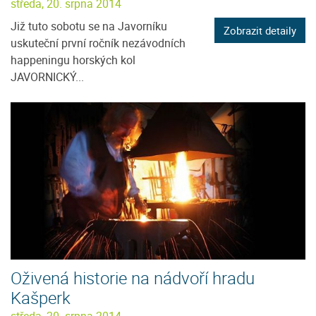
středa, 20. srpna 2014
Již tuto sobotu se na Javorníku
Zobrazit detaily
uskuteční první ročník nezávodních
happeningu horských kol
JAVORNICKÝ...
Oživená historie na nádvoří hradu
Kašperk
středa, 20. srpna 2014