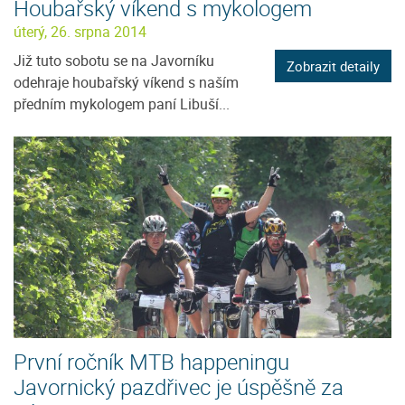
Houbařský víkend s mykologem
úterý, 26. srpna 2014
Již tuto sobotu se na Javorníku
Zobrazit detaily
odehraje houbařský víkend s naším
předním mykologem paní Libuší...
První ročník MTB happeningu
Javornický pazdřivec je úspěšně za