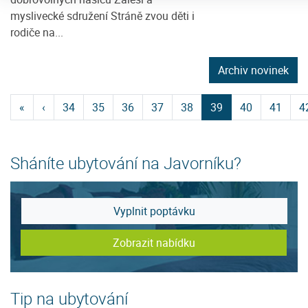
myslivecké sdružení Stráně zvou děti i
rodiče na...
Archiv novinek
«
‹
34
35
36
37
38
39
40
41
4
Sháníte ubytování na Javorníku?
Vyplnit poptávku
Zobrazit nabídku
Tip na ubytování