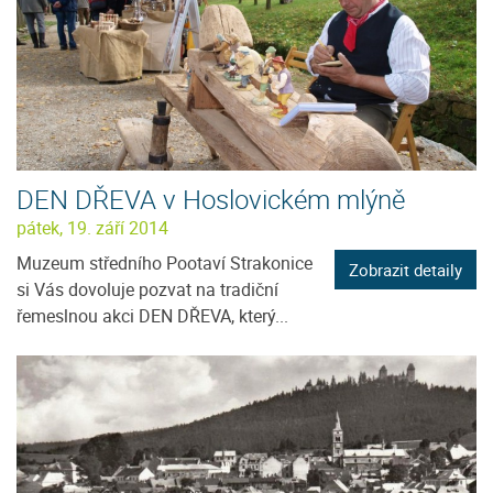
DEN DŘEVA v Hoslovickém mlýně
pátek, 19. září 2014
Muzeum středního Pootaví Strakonice
Zobrazit detaily
si Vás dovoluje pozvat na tradiční
řemeslnou akci DEN DŘEVA, který...