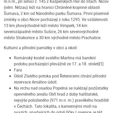
m.n.m., při silnici č. 145 z Kašperských Hor do Stach. Nicov
(něm. Nitzau) leží na hranici Chráněné krajinné oblasti
Šumava, 2 km od Národního parku Šumava. První písemné
zmínky o obci Nicov pocházejí z roku 1295. Ve vzdálenosti
13 km jihovýchodně leží město Vimperk, 14 km
severozápadně město Sušice, 26 km severovýchodně
město Strakonice a 30 km východně město Prachatice.
Kulturní a přírodní památky v obci a okolí :
Románský kostel svatého Martina má barokní
podobu pocházející převážně ze 17. a 18. století[1]
Fara
Údolí Zlatého potoka pod Řetenicemi chrání přírodní
rezervace Amálino údolí.
Na vrchu nad osadou Popelná se nalézají pozůstatky
opevněného areálu Obří hrad z doby halštatské,
nejvýše položeného (971 m n. m.) pravěkého hradiště
v Čechách. Tato lokalita, s kamennými moři na
svazích, spadajících do údolí říčky Losenice, je též