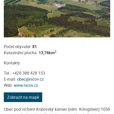
Počet obyvatel:
81
2
Katastrální plocha:
13,76km
Kontakty:
Tel.: +420 388 428 153
E-mail:
obec@nicov.cz
Web:
www.nicov.cz
Zobrazit na mapě
Obec pod vrchem Královský kámen (něm. Königstein) 1058