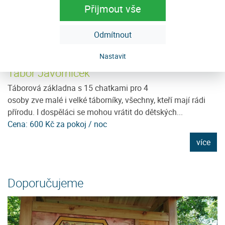
Přijmout vše
Odmítnout
Nastavit
Tábor Javorníček
U
ě
Táborová základna s 15 chatkami pro 4
Je
osoby zve malé i velké táborníky, všechny, kteří mají rádi
96
přírodu. I dospěláci se mohou vrátit do dětských...
D
Cena: 600 Kč za pokoj / noc
C
e
více
Doporučujeme