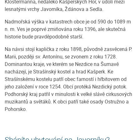
Klostermanna, nedaleko Kašperských Hor, v údolí mezi
lesnatými vrchy Javorníka, Ždánova a Sedla.
Nadmořská výška v katastrech obce je od 590 do 1089 m
n. m. Ves je poprvé zmiňována roku 1396, ale skutečná
historie bude pravděpodobně starší.
Na návsi stojí kaplička z roku 1898, původně zasvěcená P.
Marii, později sv. Antonínu, se zvonem z roku 1728.
Dominantou kraje, ve kterém se Nezdice na Šumavě
nacházejí, je Strašínský kostel a hrad Kašperk. Ke
Strašínskému kostelu patří obec farností i hřbitovem od
jeho založení v roce 1254. Obcí protéká Nezdický potok.
Podhorský kraj patřil v minulosti k velké slávě cirkusových
muzikantů a světáků. K obci patří také osady Ostružno a
Pohorsko.
Sháníte ubytování na Javorníku?