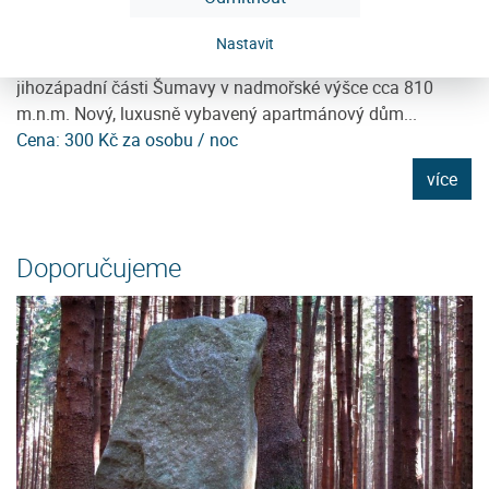
Penzion Anastazie
T
Nastavit
Penzion Anastazie se nachází v obci Benešova Hora v
T
en
jihozápadní části Šumavy v nadmořské výšce cca 810
os
m.n.m. Nový, luxusně vybavený apartmánový dům...
př
Cena: 300 Kč za osobu / noc
Ce
e
více
Doporučujeme