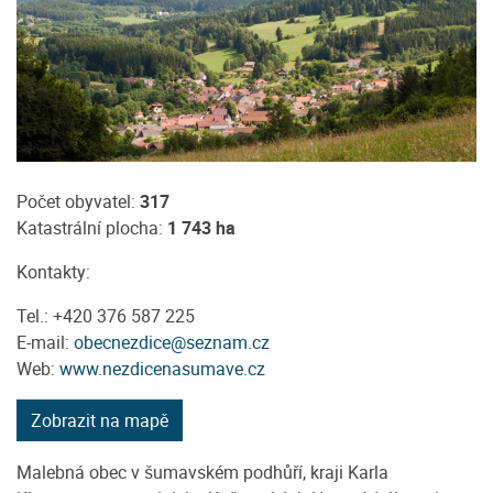
Počet obyvatel:
317
Katastrální plocha:
1 743 ha
Kontakty:
Tel.: +420 376 587 225
E-mail:
obecnezdice@seznam.cz
Web:
www.nezdicenasumave.cz
Zobrazit na mapě
Malebná obec v šumavském podhůří, kraji Karla