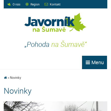
O nás
Region
Kontakt
„Pohoda
na Šumavě“
Menu
Novinky
Novinky