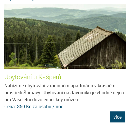
Ubytování u Kašperů
C
Nabízíme ubytování v rodinném apartmánu v krásném
Po
prostředí Šumavy. Ubytování na Javorníku je vhodné nejen
kl
pro Vaši letní dovolenou, kdy můžete...
se
Cena: 350 Kč za osobu / noc
C
e
více