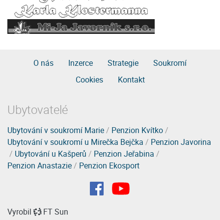
O nás
Inzerce
Strategie
Soukromí
Cookies
Kontakt
Ubytovatelé
Ubytování v soukromí Marie
/
Penzion Kvítko
/
Ubytování v soukromí u Mirečka Bejčka
/
Penzion Javorina
/
Ubytování u Kašperů
/
Penzion Jeřabina
/
Penzion Anastazie
/
Penzion Ekosport
Vyrobil
FT Sun