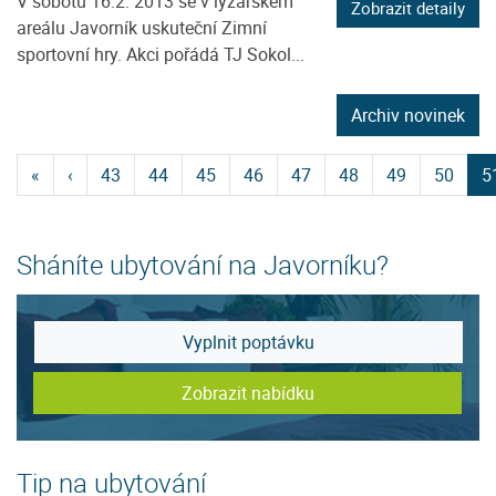
V sobotu 16.2. 2013 se v lyžařském
Zobrazit detaily
areálu Javorník uskuteční Zimní
sportovní hry. Akci pořádá TJ Sokol...
Archiv novinek
«
‹
43
44
45
46
47
48
49
50
5
Sháníte ubytování na Javorníku?
Vyplnit poptávku
Zobrazit nabídku
Tip na ubytování