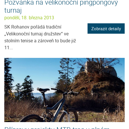
Pozvánka na velikonoční pingpongový
turnaj
pondělí, 18. března 2013
SK Rohanov pořádá tradiční
Zobrazit detaily
„Velikonoční turnaj družstev“ ve
stolním tenise a zároveň to bude již
11...