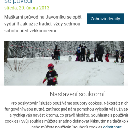
se povedl
středa, 20. února 2013
Maškarní průvod na Javorníku se opět
Zobrazit detaily
vydařil! Jak již je tradicí, vždy sedmou
sobotu před velikonocemi...
Nastavení soukromí
Pro poskytování služeb používáme soubory cookies. Některé z nich
fungování webu nutné, zatímco jiné nám pomohou vylepšit váš uživate
Zimní sportovní hry 2013 - výsledky a
a rychleji vás navést k tomu, co právě hledáte. Souhlasíte s použív
fotogalerie
cookies? Svůj souhlas můžete snadno definovat kliknutím na tlačítko
nebo můžete používání souborů cookies
odmítnout
.
pondělí, 18. února 2013