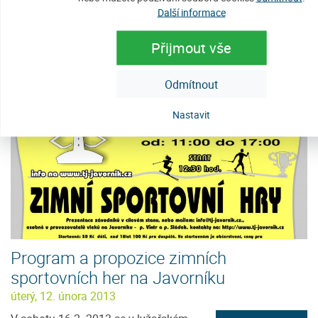
Další informace
V sobotu 16. února 2013 proběhl první
Zobrazit detaily
ročník Zimních sportovních her na
Přijmout vše
Javorníku. Soutěžilo se celkem...
Odmítnout
Nastavit
Program a propozice zimních
sportovních her na Javorníku
úterý, 12. února 2013