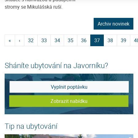
stromy se Mikulášská ruší.
Archiv novinek
«
‹
32
33
34
35
36
37
38
39
4
Sháníte ubytování na Javorníku?
Vyplnit poptávku
Zobrazit nabídku
Tip na ubytování