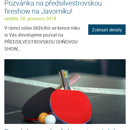
Pozvánka na předsilvestrovskou
fireshow na Javorníku!
neděle, 28. prosince 2014
V rámci oslav blížícího se konce roku
Zobrazit detaily
si Vás dovolujeme pozvat na
PŘEDSILVESTROVSKOU OHŇOVOU
SHOW,...