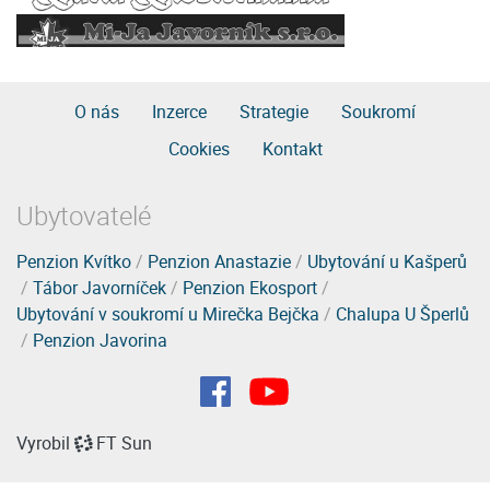
O nás
Inzerce
Strategie
Soukromí
Cookies
Kontakt
Ubytovatelé
Penzion Kvítko
/
Penzion Anastazie
/
Ubytování u Kašperů
/
Tábor Javorníček
/
Penzion Ekosport
/
Ubytování v soukromí u Mirečka Bejčka
/
Chalupa U Šperlů
/
Penzion Javorina
Vyrobil
FT Sun