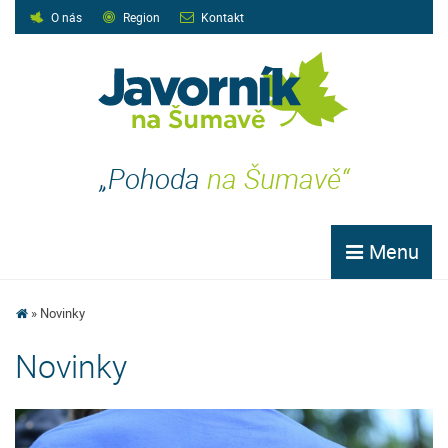
O nás
Region
Kontakt
„Pohoda
na Šumavě“
Menu
Novinky
Novinky