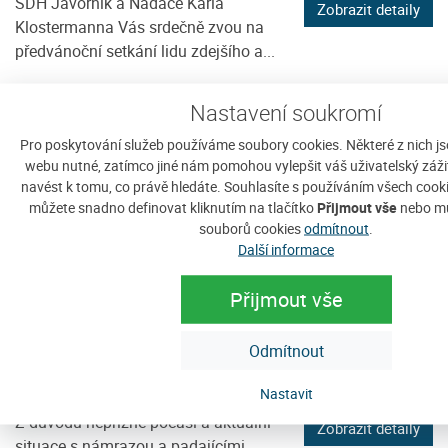
SDH Javorník a Nadace Karla
Zobrazit detaily
Klostermanna Vás srdečně zvou na
předvánoční setkání lidu zdejšího a...
Nastavení soukromí
Pro poskytování služeb používáme soubory cookies. Některé z nich j
webu nutné, zatímco jiné nám pomohou vylepšit váš uživatelský zážite
navést k tomu, co právě hledáte. Souhlasíte s používáním všech cook
můžete snadno definovat kliknutím na tlačítko
Přijmout vše
nebo mů
souborů cookies
odmítnout
.
Další informace
Přijmout vše
Zrušení společného Mikuláškého
Odmítnout
setkání- kalamita
čtvrtek, 4. prosince 2014
Nastavit
Z důvodů nepřízně počasí a aktuální
Zobrazit detaily
situace s námrazou a padajícími