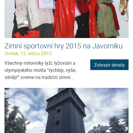
Zimní sportovní hry 2015 na Javorníku
čtvrtek, 15. ledna 2015
Všechny milovníky lyží, lyžování a
Zobrazit detaily
olympijského motta "rychleji, výše,
silněji!" zveme na tradiční zimní...