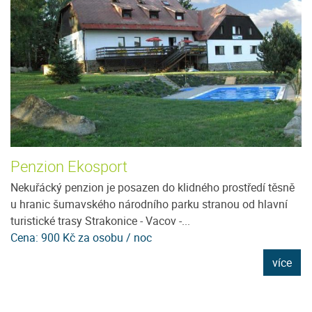
Penzion Ekosport
U
Nekuřácký penzion je posazen do klidného prostředí těsně
J
u hranic šumavského národního parku stranou od hlavní
m
turistické trasy Strakonice - Vacov -...
ho
Cena: 900 Kč za osobu / noc
C
e
více