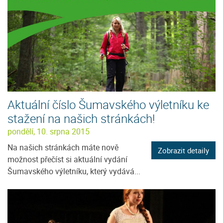
Aktuální číslo Šumavského výletníku ke
stažení na našich stránkách!
pondělí, 10. srpna 2015
Na našich stránkách máte nově
Zobrazit detaily
možnost přečíst si aktuální vydání
Šumavského výletníku, který vydává...