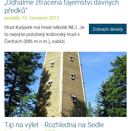
„Odhalme ztracená tajemství dávných
předků“
pondělí, 13. července 2015
Hrad Kašperk má hned několik NEJ. Je
Zobrazit detaily
to nejvýše položený královský hrad v
Čechách (886 m.n.m.), nabízí...
Tip na výlet - Rozhledna na Sedle