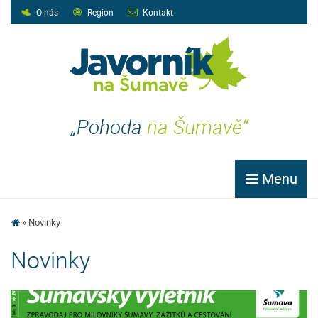
O nás
Region
Kontakt
„Pohoda
na Šumavě“
Menu
Novinky
Novinky