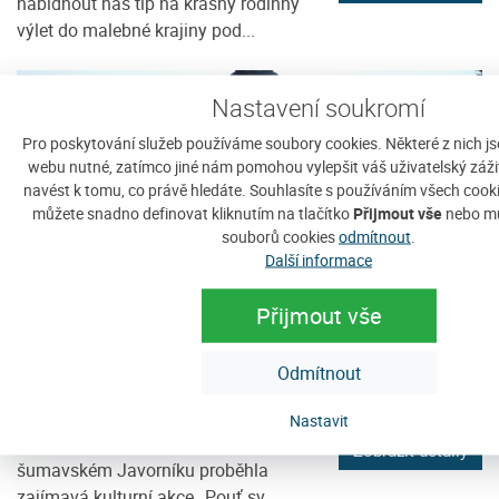
nabídnout náš tip na krásný rodinný
výlet do malebné krajiny pod...
Nastavení soukromí
Pro poskytování služeb používáme soubory cookies. Některé z nich j
webu nutné, zatímco jiné nám pomohou vylepšit váš uživatelský zážite
navést k tomu, co právě hledáte. Souhlasíte s používáním všech cook
můžete snadno definovat kliknutím na tlačítko
Přijmout vše
nebo mů
souborů cookies
odmítnout
.
Další informace
Přijmout vše
Malé ohlédnutí za tradiční poutí sv.
Odmítnout
Antonína na Javorníku 2015
středa, 17. června 2015
Nastavit
V sobotu 13. června 2015 na
Zobrazit detaily
šumavském Javorníku proběhla
zajímavá kulturní akce „Pouť sv.