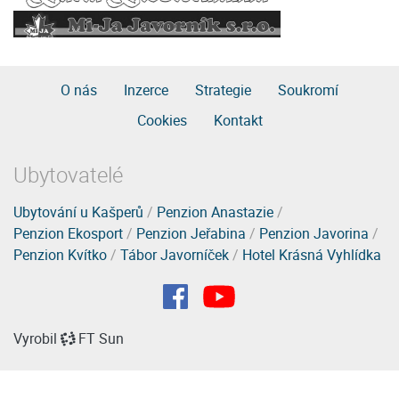
O nás
Inzerce
Strategie
Soukromí
Cookies
Kontakt
Ubytovatelé
Ubytování u Kašperů
/
Penzion Anastazie
/
Penzion Ekosport
/
Penzion Jeřabina
/
Penzion Javorina
/
Penzion Kvítko
/
Tábor Javorníček
/
Hotel Krásná Vyhlídka
Vyrobil
FT Sun