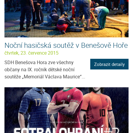
Noční hasičská soutěž v Benešově Hoře
čtvrtek, 23. července 2015
SDH Benešova Hora zve všechny
Zobrazit detaily
občany na IX. ročník dětské noční
soutěže „Memoriál Václava Maurice“...