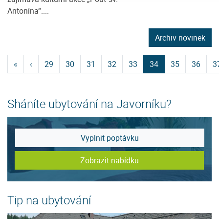
Antonína“....
Archiv novinek
«
‹
29
30
31
32
33
34
35
36
3
Sháníte ubytování na Javorníku?
Vyplnit poptávku
Zobrazit nabídku
Tip na ubytování