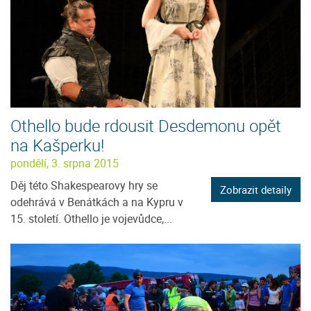
Othello bude rdousit Desdemonu opět
na Kašperku!
pondělí, 3. srpna 2015
Děj této Shakespearovy hry se
Zobrazit detaily
odehrává v Benátkách a na Kypru v
15. století. Othello je vojevůdce,...