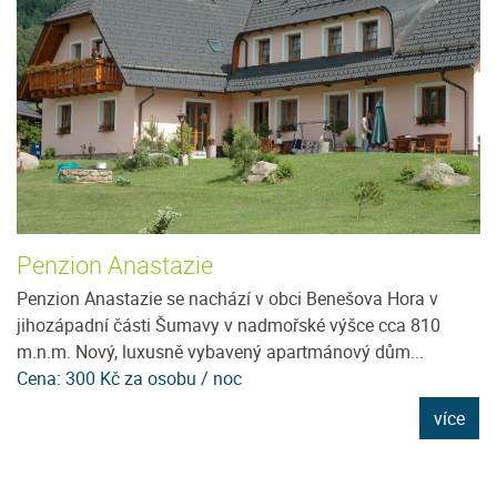
Penzion Anastazie
U
Penzion Anastazie se nachází v obci Benešova Hora v
Je
jihozápadní části Šumavy v nadmořské výšce cca 810
96
m.n.m. Nový, luxusně vybavený apartmánový dům...
D
Cena: 300 Kč za osobu / noc
C
e
více