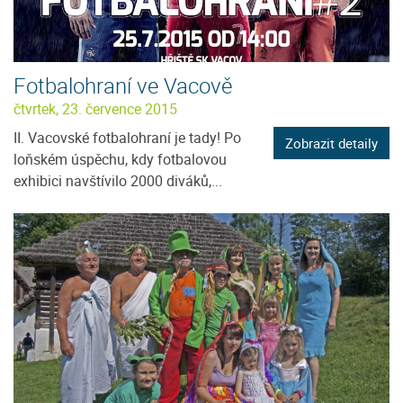
Fotbalohraní ve Vacově
čtvrtek, 23. července 2015
II. Vacovské fotbalohraní je tady! Po
Zobrazit detaily
loňském úspěchu, kdy fotbalovou
exhibici navštívilo 2000 diváků,...