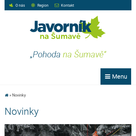
O nás
Region
Kontakt
„Pohoda
na Šumavě“
Menu
Novinky
Novinky