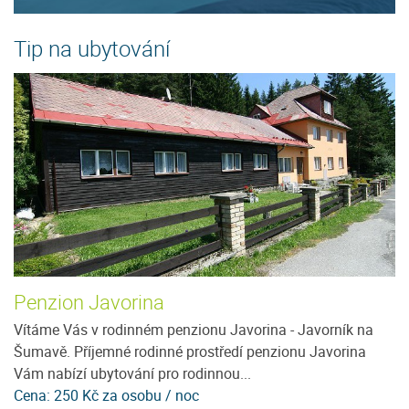
Tip na ubytování
Penzion Javorina
P
ě
Vítáme Vás v rodinném penzionu Javorina - Javorník na
V 
Šumavě. Příjemné rodinné prostředí penzionu Javorina
ka
Vám nabízí ubytování pro rodinnou...
ji
Cena: 250 Kč za osobu / noc
C