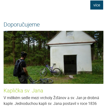
e
více
Doporučujeme
Kaplička sv. Jana
V mělkém sedle mezi vrcholy Žďánov a sv. Jan je drobná
kaple. Jednoduchou kapli sv. Jana postavil v roce 1836