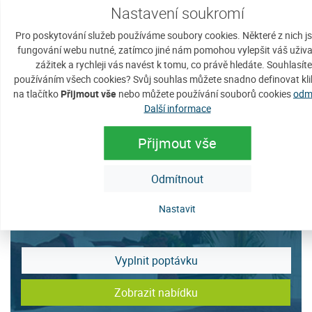
U Javorníka se zřítilo malé letadlo
Nastavení soukromí
čtvrtek, 13. května 2010
Pro poskytování služeb používáme soubory cookies. Některé z nich j
Ve čtvrtek 13. května 2010 okolo jedné
fungování webu nutné, zatímco jiné nám pomohou vylepšit váš uživa
Zobrazit detaily
hodiny odpoledne viděl jeden
zážitek a rychleji vás navést k tomu, co právě hledáte. Souhlasíte
z obyvatelů Tejmlova pád malého...
používáním všech cookies? Svůj souhlas můžete snadno definovat kl
na tlačítko
Přijmout vše
nebo můžete používání souborů cookies
odm
Další informace
Archiv novinek
Přijmout vše
«
‹
43
44
45
46
47
48
49
50
5
Odmítnout
Sháníte ubytování na Javorníku?
Nastavit
Vyplnit poptávku
Zobrazit nabídku