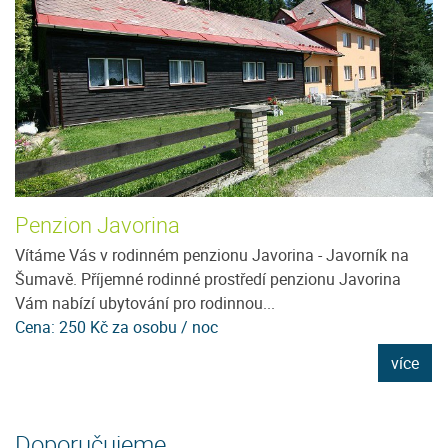
Penzion Javorina
U
Vítáme Vás v rodinném penzionu Javorina - Javorník na
N
Šumavě. Příjemné rodinné prostředí penzionu Javorina
pr
Vám nabízí ubytování pro rodinnou...
pr
Cena: 250 Kč za osobu / noc
C
e
více
Doporučujeme