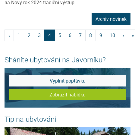
na Nový rok 2024 tradiční výstup...
Archiv novinek
‹
1
2
3
4
5
6
7
8
9
10
›
»
Sháníte ubytování na Javorníku?
Vyplnit poptávku
Zobrazit nabídku
Tip na ubytování