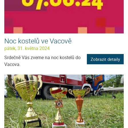
Noc kostelů ve Vacově
pátek, 31. května 2024
Srdečně Vás zveme na noc kostelů do
Zobrazit detaily
Vacova.