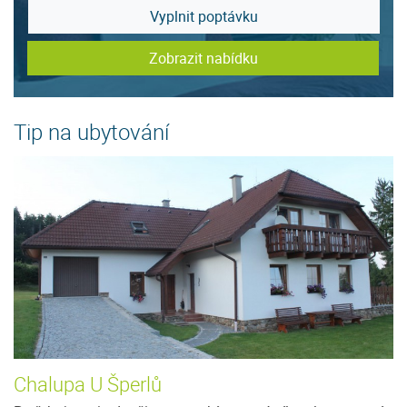
Vyplnit poptávku
Zobrazit nabídku
Tip na ubytování
Chalupa U Šperlů
U