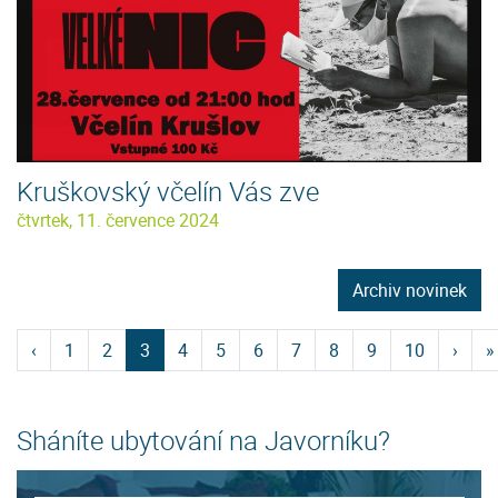
Kruškovský včelín Vás zve
čtvrtek, 11. července 2024
Archiv novinek
‹
1
2
3
4
5
6
7
8
9
10
›
»
Sháníte ubytování na Javorníku?