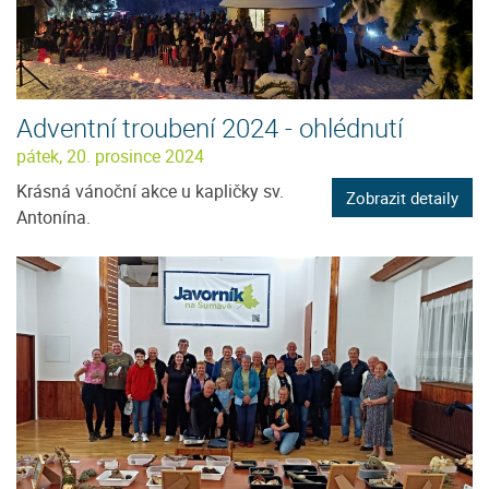
Adventní troubení 2024 - ohlédnutí
pátek, 20. prosince 2024
Krásná vánoční akce u kapličky sv.
Zobrazit detaily
Antonína.