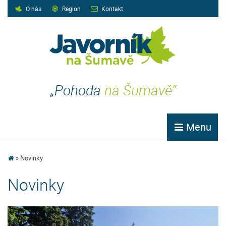
O nás
Region
Kontakt
„Pohoda
na Šumavě“
Menu
Novinky
Novinky